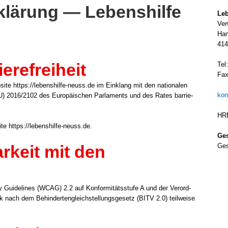
rklärung — Lebenshilfe
Leb
Ver­
Ham
414
erefreiheit
Tel
Fax
te https://lebenshilfe-neuss.de im Ein­klang mit den natio­na­len
kon
(EU) 2016/2102 des Euro­päi­schen Par­la­ments und des Rates bar­rie­
HRB
b­site https://lebenshilfe-neuss.de.
Ges
Ges
rkeit mit den
ty Gui­de­lines (WCAG) 2.2 auf Kon­for­mi­täts­stu­fe A und der Ver­ord­
­nik nach dem Behin­der­ten­gleich­stel­lungs­ge­setz (BITV 2.0) teil­wei­se