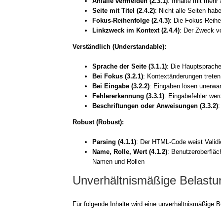
Anfäl­le ver­mei­den (2.3.1)
: Inhal­te mit mehr 
Sei­te mit Titel (2.4.2)
: Nicht alle Sei­ten haben
Fokus-Reihenfolge (2.4.3)
: Die Fokus-Reihe
Link­zweck im Kon­text (2.4.4)
: Der Zweck vo
Ver­ständ­lich (Under­stan­da­ble):
Spra­che der Sei­te (3.1.1)
: Die Haupt­spra­ch
Bei Fokus (3.2.1)
: Kon­text­än­de­run­gen tre­te
Bei Ein­ga­be (3.2.2)
: Ein­ga­ben lösen uner­war­
Feh­ler­er­ken­nung (3.3.1)
: Ein­ga­be­feh­ler w
Beschrif­tun­gen oder Anwei­sun­gen (3.3.2)
:
Robust (Robust):
Par­sing (4.1.1)
: Der HTML-Code weist Vali­die­
Name, Rol­le, Wert (4.1.2)
: Benut­zer­ober­fl
Namen und Rol­len
Unverhältnismäßige Belastu
Für fol­gen­de Inhal­te wird eine unver­hält­nis­mä­ßi­ge