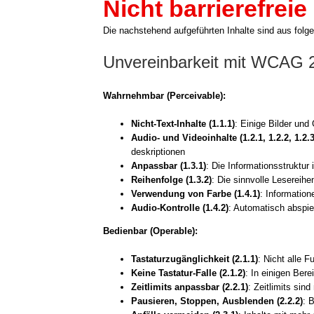
Nicht barrierefreie
Die nach­ste­hend auf­ge­führ­ten Inhal­te sind aus fol­gen
Unvereinbarkeit mit WCAG 2
Wahr­nehm­bar (Per­ceiva­ble):
Nicht-Text-Inhalte (1.1.1)
: Eini­ge Bil­der und G
Audio- und Video­in­hal­te (1.2.1, 1.2.2, 1.2.3
deskrip­tio­nen
Anpass­bar (1.3.1)
: Die Infor­ma­ti­ons­struk­t
Rei­hen­fol­ge (1.3.2)
: Die sinn­vol­le Lese­rei­he
Ver­wen­dung von Far­be (1.4.1)
: Infor­ma­tio­
Audio-Kontrolle (1.4.2)
: Auto­ma­tisch abspie
Bedien­bar (Ope­ra­ble):
Tas­ta­tur­zu­gäng­lich­keit (2.1.1)
: Nicht alle Fu
Kei­ne Tastatur-Falle (2.1.2)
: In eini­gen Bere
Zeit­li­mits anpass­bar (2.2.1)
: Zeit­li­mits sin
Pau­sie­ren, Stop­pen, Aus­blen­den (2.2.2)
: 