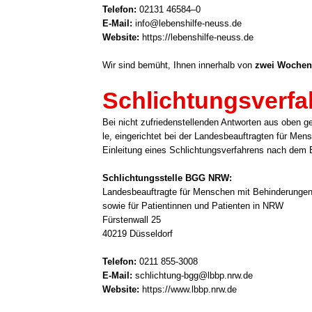
Tele­fon:
02131 46584–0
E‑Mail:
info@lebenshilfe-neuss.de
Web­site:
https://lebenshilfe-neuss.de
Wir sind bemüht, Ihnen inner­halb von
zwei Wochen
Schlichtungsverfa
Bei nicht zufrie­den­stel­len­den Ant­wor­ten aus oben g
le, ein­ge­rich­tet bei der Lan­des­be­auf­trag­ten für 
Ein­lei­tung eines Schlich­tungs­ver­fah­rens nach dem B
Schlich­tungs­stel­le BGG NRW:
Lan­des­be­auf­trag­te für Men­schen mit Behin­de­run­ge
sowie für Pati­en­tin­nen und Pati­en­ten in NRW
Fürs­ten­wall 25
40219 Düs­sel­dorf
Tele­fon:
0211 855‑3008
E‑Mail:
schlichtung-bgg@lbbp.nrw.de
Web­site:
https://www.lbbp.nrw.de