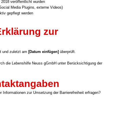
18 ver­öf­fent­licht wur­den
B. Social Media Plug­ins, exter­ne Vide­os)
aktiv gepflegt wer­den
Erklärung zur
lt und zuletzt am
[Datum ein­fü­gen]
über­prüft.
urch die Lebens­hil­fe Neuss gGmbH unter Berück­sich­ti­gung der
taktangaben
 Infor­ma­tio­nen zur Umset­zung der Bar­rie­re­frei­heit erfra­gen?