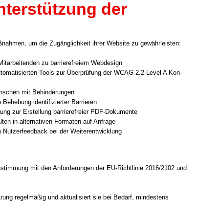
terstützung der
nah­men, um die Zugäng­lich­keit ihrer Web­site zu gewähr­leis­ten:
t­ar­bei­ten­den zu bar­rie­re­frei­em Web­de­sign
uto­ma­ti­sier­ten Tools zur Über­prü­fung der WCAG 2.2 Level A Kon­
­schen mit Behin­de­run­gen
 Behe­bung iden­ti­fi­zier­ter Bar­rie­ren
lung zur Erstel­lung bar­rie­re­frei­er PDF-Dokumente
l­ten in alter­na­ti­ven For­ma­ten auf Anfra­ge
 Nut­zer­feed­back bei der Wei­ter­ent­wick­lung
r­ein­stim­mung mit den Anfor­de­run­gen der EU-Richtlinie 2016/2102 und
ung regel­mä­ßig und aktua­li­siert sie bei Bedarf, min­des­tens