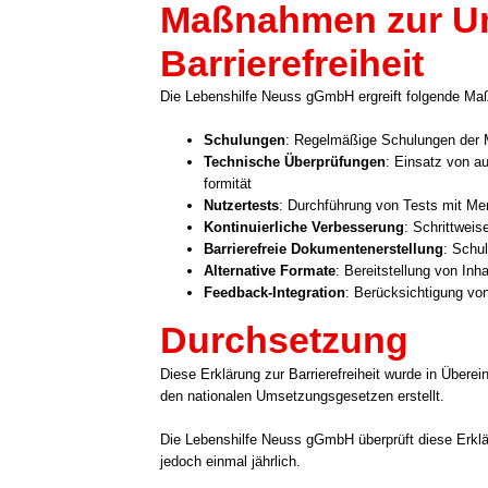
Maßnahmen zur Un
Barrierefreiheit
Die Lebens­hil­fe Neuss gGmbH ergreift fol­gen­de Maß­
Schu­lun­gen
: Regel­mä­ßi­ge Schu­lun­gen der Mi
Tech­ni­sche Über­prü­fun­gen
: Ein­satz von a
for­mi­tät
Nut­zer­tests
: Durch­füh­rung von Tests mit Men
Kon­ti­nu­ier­li­che Ver­bes­se­rung
: Schritt­wei­se
Bar­rie­re­freie Doku­men­ten­er­stel­lung
: Schu­
Alter­na­ti­ve For­ma­te
: Bereit­stel­lung von Inha
Feedback-Integration
: Berück­sich­ti­gung von
Durchsetzung
Die­se Erklä­rung zur Bar­rie­re­frei­heit wur­de in Übe
den natio­na­len Umset­zungs­ge­set­zen erstellt.
Die Lebens­hil­fe Neuss gGmbH über­prüft die­se Erklä­r
jedoch ein­mal jähr­lich.