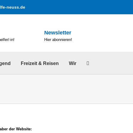
lfe-neuss.de
Newsletter
lfer/-in!
Hier abonnieren!
ugend
Freizeit & Reisen
Wir
a­ber der Web­site: