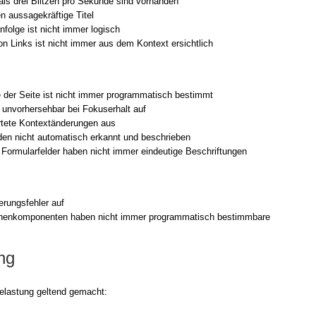
als drei Blit­zen pro Sekun­de sind vor­han­den
 aus­sa­ge­kräf­ti­ge Titel
nfolge ist nicht immer logisch
n Links ist nicht immer aus dem Kon­text ersicht­lich
e der Sei­te ist nicht immer pro­gram­ma­tisch bestimmt
n unvor­her­seh­bar bei Fokus­er­halt auf
te­te Kon­text­än­de­run­gen aus
er­den nicht auto­ma­tisch erkannt und beschrie­ben
 For­mu­lar­fel­der haben nicht immer ein­deu­ti­ge Beschrif­tun­gen
rungs­feh­ler auf
ä­chen­kom­po­nen­ten haben nicht immer pro­gram­ma­tisch bestimm­ba­re
ng
 Belas­tung gel­tend gemacht: