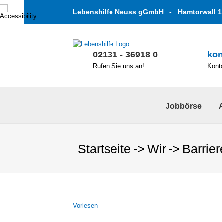
Zum
Lebenshilfe Neuss gGmbH - Hamtorwall 1
Inhalt
springen
02131 - 36918 0
kon
Rufen Sie uns an!
Konta
Jobbörse
Startseite
Wir
Barrier
Vor­le­sen