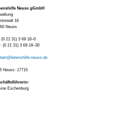
ens­hil­fe Neuss gGmbH
wal­tung
­tor­wall 16
60 Neuss
: (0 21 31) 3 69 18–0
: (0 21 31) 3 69 18–30
takt@lebenshilfe-neuss.de
 Neuss: 17715
chäfts­füh­re­rin:
i­ne Eschen­burg