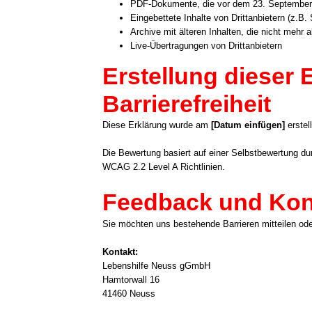
PDF-Dokumente, die vor dem 23. Sep­tem­ber 20
Ein­ge­bet­te­te Inhal­te von Dritt­an­bie­tern (z.
Archi­ve mit älte­ren Inhal­ten, die nicht mehr 
Live-Übertragungen von Dritt­an­bie­tern
Erstellung dieser 
Barrierefreiheit
Die­se Erklä­rung wur­de am
[Datum ein­fü­gen]
erstel
Die Bewer­tung basiert auf einer Selbst­be­wer­tung d
WCAG 2.2 Level A Richt­li­ni­en.
Feedback und Kon
Sie möch­ten uns bestehen­de Bar­rie­ren mit­tei­len oder
Kon­takt:
Lebens­hil­fe Neuss gGmbH
Ham­tor­wall 16
41460 Neuss