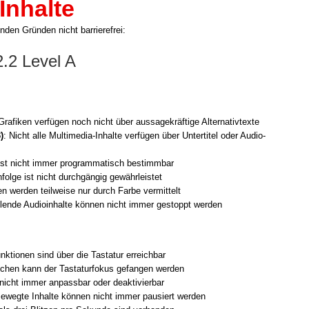
 Inhalte
­den Grün­den nicht bar­rie­re­frei:
.2 Level A
ra­fi­ken ver­fü­gen noch nicht über aus­sa­ge­kräf­ti­ge Alter­na­tiv­tex­te
)
: Nicht alle Multimedia-Inhalte ver­fü­gen über Unter­ti­tel oder Audio­
ur ist nicht immer pro­gram­ma­tisch bestimm­bar
n­fol­ge ist nicht durch­gän­gig gewähr­leis­tet
nen wer­den teil­wei­se nur durch Far­be ver­mit­telt
­len­de Audio­in­hal­te kön­nen nicht immer gestoppt wer­den
nk­tio­nen sind über die Tas­ta­tur erreich­bar
i­chen kann der Tas­ta­tur­fo­kus gefan­gen wer­den
d nicht immer anpass­bar oder deak­ti­vier­bar
Beweg­te Inhal­te kön­nen nicht immer pau­siert wer­den