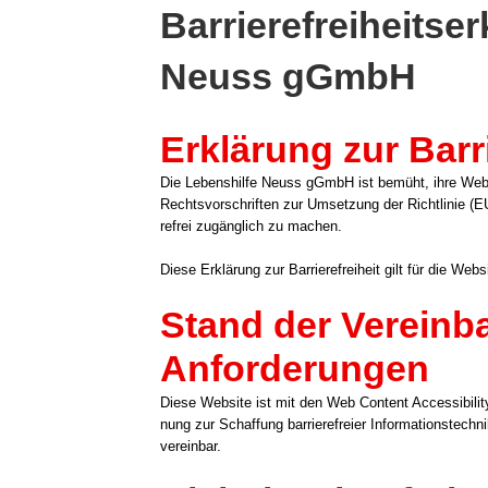
Barrierefreiheitse
Neuss gGmbH
Erklärung zur Barri
Die Lebens­hil­fe Neuss gGmbH ist bemüht, ihre Web­si
Rechts­vor­schrif­ten zur Umset­zung der Richt­li­nie 
re­frei zugäng­lich zu machen.
Die­se Erklä­rung zur Bar­rie­re­frei­heit gilt für die We
Stand der Vereinba
Anforderungen
Die­se Web­site ist mit den Web Con­tent Acces­si­bi­li­
nung zur Schaf­fung bar­rie­re­frei­er Infor­ma­ti­ons­tech
ver­ein­bar.