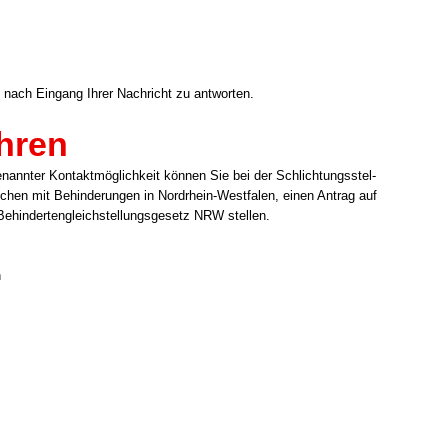
nach Ein­gang Ihrer Nach­richt zu ant­wor­ten.
hren
enann­ter Kon­takt­mög­lich­keit kön­nen Sie bei der Schlich­tungs­stel­
Men­schen mit Behin­de­run­gen in Nordrhein-Westfalen, einen Antrag auf
ehin­der­ten­gleich­stel­lungs­ge­setz NRW stel­len.
n