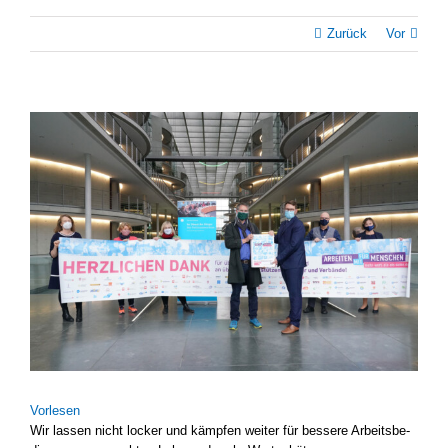
Zurück
Vor
Zeige
grösseres
Bild
Vor­le­sen
Wir las­sen nicht locker und kämp­fen wei­ter für bes­se­re Arbeits­be­