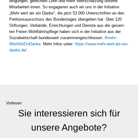
din­gun­gen, gerech­ten Lohn und mehr Wert­schät­zung unse­rer
Mitarbeiter/-innen. So enga­gie­ren auch wir uns in der Initia­ti­ve
„Mehr wert als ein Dan­ke“, die jetzt 53.000 Unter­schrif­ten an den
Peti­ti­ons­aus­schuss des Bun­des­ta­ges über­ge­ben hat. Über 120
Stif­tun­gen, Ver­bän­de, Ein­rich­tun­gen und Diens­te aus der gesam­
ten Frei­en Wohl­fahrts­pfle­ge haben sich in der Initia­ti­ve aus der
Sozi­al­wirt­schaft bun­des­weit zusam­men­ge­schlos­sen.
#mehr­
WertAl­sEinD­an­ke
Mehr Infos unter:
https://www.mehr-wert-als-ein-
danke.de/
Vorlesen
Sie interessieren sich für
unsere Angebote?