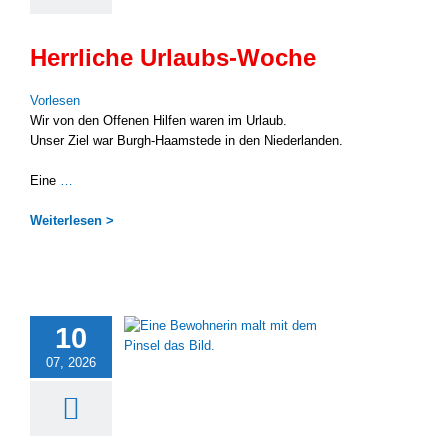
Herrliche Urlaubs-Woche
Vor­le­sen
Wir von den Offe­nen Hil­fen waren im Urlaub.
Unser Ziel war Burgh-Haamstede in den Nie­der­lan­den.
Eine
…
Wei­ter­le­sen >
10
07, 2026