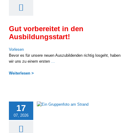
Gut vorbereitet in den
Ausbildungsstart!
Vor­le­sen
Bevor es für unse­re neu­en Aus­zu­bil­den­den rich­tig los­geht, haben
wir uns zu einem ers­ten
…
Wei­ter­le­sen >
17
07, 2026