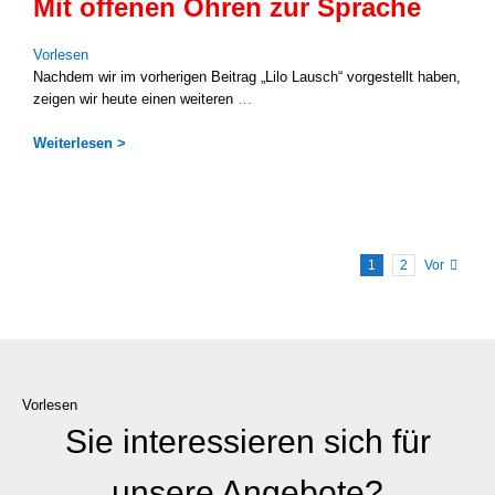
Mit offenen Ohren zur Sprache
Vor­le­sen
Nach­dem wir im vor­he­ri­gen Bei­trag „Lilo Lausch“ vor­ge­stellt haben,
zei­gen wir heu­te einen wei­te­ren
…
Wei­ter­le­sen >
1
2
Vor
Vorlesen
Sie interessieren sich für
unsere Angebote?