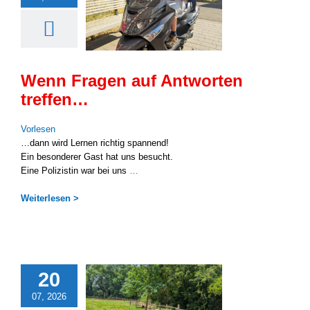
Wenn Fragen auf Antworten
treffen…
Vor­le­sen
…dann wird Ler­nen rich­tig span­nend!
Ein beson­de­rer Gast hat uns besucht.
Eine Poli­zis­tin war bei uns
…
Wei­ter­le­sen >
20
07, 2026