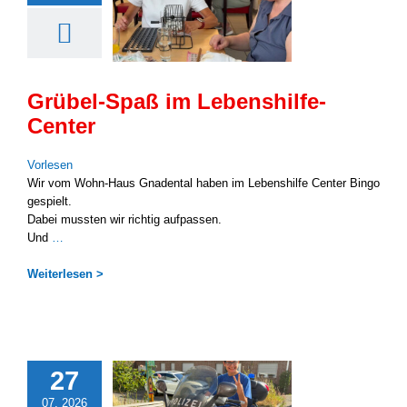
Grübel-Spaß im Lebenshilfe-
Center
Vor­le­sen
Wir vom Wohn-Haus Gna­den­tal haben im Lebens­hil­fe Cen­ter Bin­go
gespielt.
Dabei muss­ten wir rich­tig auf­pas­sen.
Und
…
Wei­ter­le­sen >
27
07, 2026