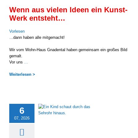
Wenn aus vielen Ideen ein Kunst-
Werk entsteht…
Vor­le­sen
…dann haben alle mit­ge­macht!
Wir vom Wohn-Haus Gna­den­tal haben gemein­sam ein gro­ßes Bild
gemalt.
Vor uns
…
Wei­ter­le­sen >
6
07, 2026