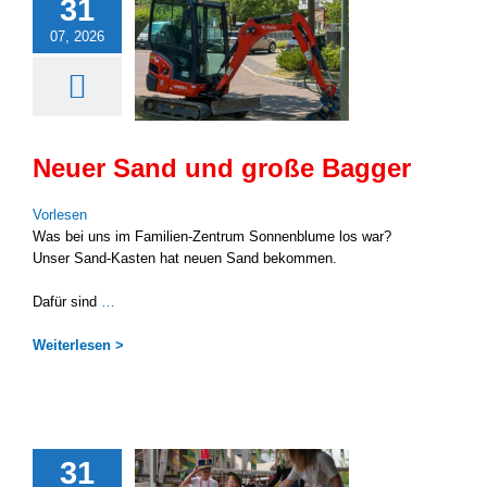
31
07, 2026
Neuer Sand und große Bagger
Vor­le­sen
Was bei uns im Familien-Zentrum Son­nen­blu­me los war?
Unser Sand-Kasten hat neu­en Sand bekom­men.
Dafür sind
…
Wei­ter­le­sen >
31