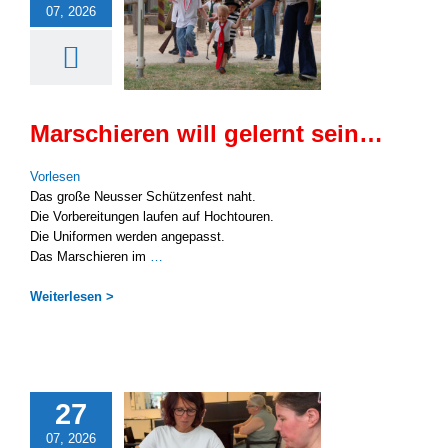
07, 2026
Marschieren will gelernt sein…
Vor­le­sen
Das gro­ße Neus­ser Schüt­zen­fest naht.
Die Vor­be­rei­tun­gen lau­fen auf Hoch­tou­ren.
Die Uni­for­men wer­den ange­passt.
Das Mar­schie­ren im
…
Wei­ter­le­sen >
27
07, 2026