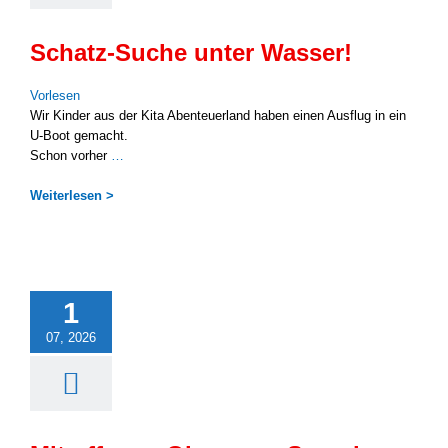
Schatz-Suche unter Wasser!
Vor­le­sen
Wir Kin­der aus der Kita Aben­teu­er­land haben einen Aus­flug in ein
U‑Boot gemacht.
Schon vor­her
…
Wei­ter­le­sen >
1
07, 2026