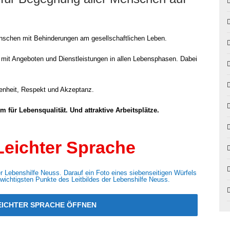
Men­schen mit Behin­de­run­gen am gesell­schaft­li­chen Leben.
 mit Ange­bo­ten und Dienst­leis­tun­gen in allen Lebens­pha­sen. Dabei
fen­heit, Respekt und Akzep­tanz.
 für Lebens­qua­li­tät. Und attrak­ti­ve Arbeits­plät­ze.
 Leichter Sprache
LEICH­TER SPRA­CHE ÖFF­NEN