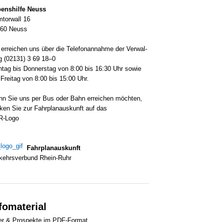
ens­hil­fe Neuss
­tor­wall 16
60 Neuss
 errei­chen uns über die Tele­fon­an­nah­me der Ver­wal­
g (02131) 3 69 18–0
­tag bis Don­ners­tag von 8:00 bis 16:30 Uhr sowie
Frei­tag von 8:00 bis 15:00 Uhr.
n Sie uns per Bus oder Bahn errei­chen möch­ten,
­cken Sie zur Fahr­plan­aus­kunft auf das
R-Logo
Fahr­plan­aus­kunft
­kehrs­ver­bund Rhein-Ruhr
fomaterial
­er & Pro­spek­te im PDF-Format