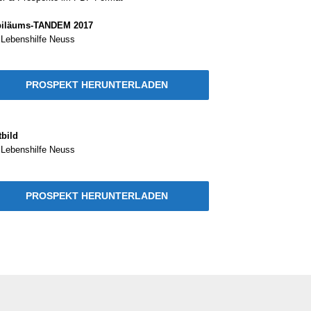
biläums-TANDEM 2017
 Lebens­hil­fe Neuss
PRO­SPEKT HER­UN­TER­LA­DEN
­bild
 Lebens­hil­fe Neuss
PRO­SPEKT HER­UN­TER­LA­DEN