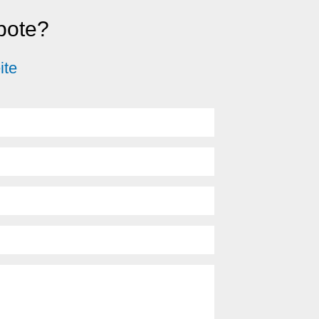
ebote?
ite