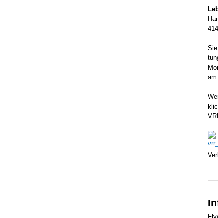
Leb
Ham
414
Sie
tun
Mon
am 
Wen
kli
VR
Ver
In
Fly