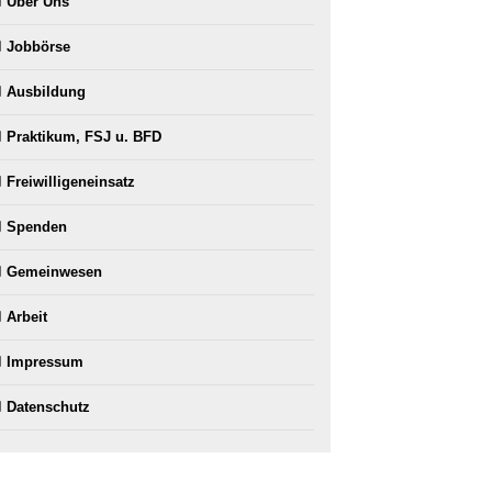
Über Uns
Job­bör­se
Aus­bil­dung
Prak­ti­kum, FSJ u. BFD
Frei­wil­li­gen­ein­satz
Spen­den
Gemein­we­sen
Arbeit
Impres­sum
Daten­schutz