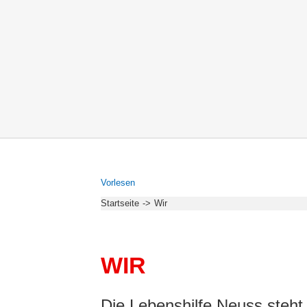
Vor­le­sen
Start­sei­te
Wir
WIR
Die Lebenshilfe Neuss steht