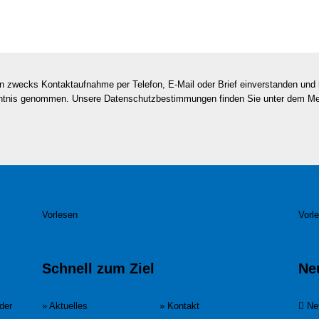
en zwecks Kontaktaufnahme per Telefon, E-Mail oder Brief einverstanden un
nntnis genommen. Unsere Datenschutzbestimmungen finden Sie unter dem M
Vorlesen
Vorl
Schnell zum Ziel
Ne
der
» Aktuelles
» Kontakt
Ne