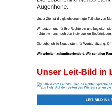
Augenhöhe.
Unser Ziel ist die gleich­be­rech­tig­te Teil­ha­be von 
Wir set­zen uns für ihre Rech­te ein und beglei­ten sie
rich­ten wir uns nach den indi­vi­du­el­len Bedürf­nis­sen.
Die Lebens­hil­fe Neuss steht für Wert­schät­zung, Of
Wir arbei­ten zukunfts­ori­en­tiert. Wir schaf­fen Raum
Unser Leit-Bild in
LEIT-BILD IN 