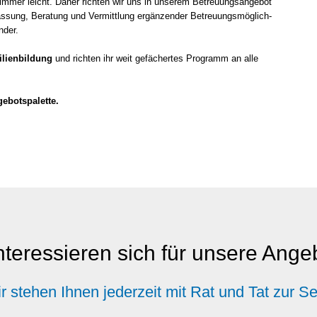
immer leicht. Daher rich­ten wir uns in unse­rem Betreu­ungs­an­ge­bot
s­sung, Bera­tung und Ver­mitt­lung ergän­zen­der Betreu­ungs­mög­lich­
n­der.
li­en­bil­dung
und rich­ten ihr weit gefä­cher­tes Pro­gramm an alle
­bots­pa­let­te.
nteressieren sich für unsere Ang
r stehen Ihnen jederzeit mit Rat und Tat zur Se