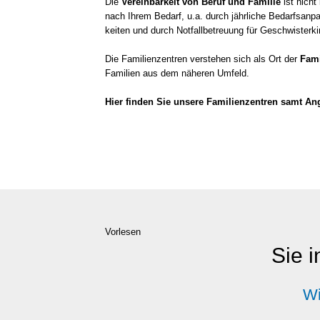
Die
Ver­ein­bar­keit von Beruf und Fami­lie
ist nicht 
nach Ihrem Bedarf, u.a. durch jähr­li­che Bedarfs­an­pa
kei­ten und durch Not­fall­be­treu­ung für Geschwis­ter­ki
Die Fami­li­en­zen­tren ver­ste­hen sich als Ort der
Fami­
Fami­li­en aus dem nähe­ren Umfeld.
Hier fin­den Sie unse­re Fami­li­en­zen­tren samt Ange
Vorlesen
Sie i
Wi