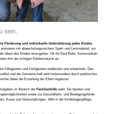
u sein.
­che För­de­rung und indi­vi­du­el­le Unter­stüt­zung jedes Kin­des
ni­mie­ren mit abwechs­lungs­rei­chem Spiel- und Lern­ma­te­ri­al, um
die Ideen des Kin­des ein­zu­ge­hen. Ob Ihr Kind Ruhe, Kom­mu­ni­ka­ti­
e­ten ihm die rich­ti­gen Erleb­nis­räu­me an.
hre Fähig­kei­ten und Fer­tig­kei­ten ent­de­cken und ent­wi­ckeln. Das
 selbst und die Gemein­schaft wird ins­be­son­de­re durch prak­ti­sches
 möch­te dabei die Erzie­hung der Eltern ergän­zen.
 Auf­ga­ben im Bereich der
Fami­li­en­hil­fe
wahr. Sie bera­ten und
­ra­pie­mög­lich­kei­ten sowie zur Gesundheits- und Bewe­gungs­för­de­
, Kur­se und Ver­an­stal­tun­gen, Hil­fe in der Kin­der­ta­ges­pfle­ge,