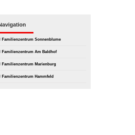
Navigation
Fami­li­en­zen­trum Son­nen­blu­me
Fami­li­en­zen­trum Am Bald­hof
Fami­li­en­zen­trum Mari­en­burg
Fami­li­en­zen­trum Hamm­feld