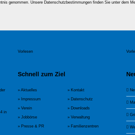
nntnis genommen. Unsere Datenschutzbestimmungen finden Sie unter dem M
Vorlesen
Vorl
Schnell zum Ziel
Ne
der
» Aktuelles
» Kontakt
Ne
» Impressum
» Datenschutz
Ma
» Verein
» Downloads
4 in
Gr
» Jobbörse
» Verwaltung
» Presse & PR
» Familienzentren
We