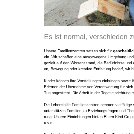
Es ist normal, verschieden z
Unse­re Fami­li­en­zen­tren set­zen sich für
ganz­heit­li
ein. Wir schaf­fen eine aus­ge­wo­ge­ne Umge­bung und a
gezielt auf den Wis­sens­stand, die Bedürf­nis­se und 
on, Bewe­gung oder krea­ti­ve Ent­fal­tung bedarf, wir bi
Kin­der kön­nen ihre Vor­stel­lun­gen ein­brin­gen sowie i
Erler­nen der Über­nah­me von Ver­ant­wor­tung für sich
Tun ange­strebt. Die Arbeit in der Tages­ein­rich­tung
Die Lebenshilfe-Familienzentren neh­men viel­fäl­ti­ge
unter­stüt­zen Fami­li­en zu Erzie­hungs­fra­gen und The
rung. Unse­re Ein­rich­tun­gen bie­ten Eltern-Kind-Gruppen
u.v.m.