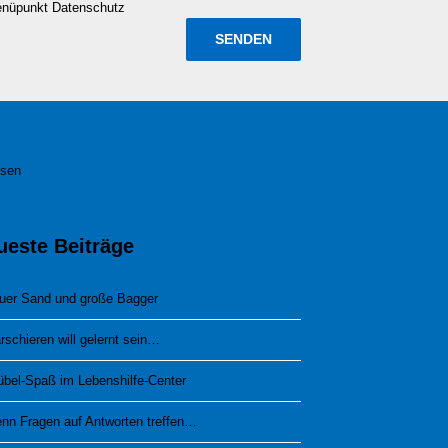
enüpunkt Datenschutz
esen
ueste Beiträge
uer Sand und große Bagger
rschieren will gelernt sein…
übel-Spaß im Lebenshilfe-Center
nn Fragen auf Antworten treffen…