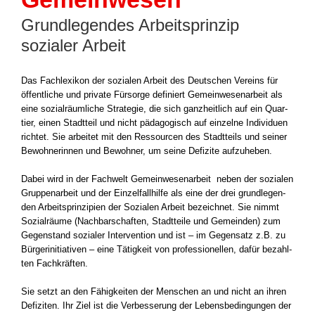
Grundlegendes Arbeitsprinzip
sozialer Arbeit
Das Fach­le­xi­kon der sozia­len Arbeit des Deut­schen Ver­eins für
öffent­li­che und pri­va­te Für­sor­ge defi­niert Gemein­we­sen­ar­beit als
eine sozi­al­räum­li­che Stra­te­gie, die sich ganz­heit­lich auf ein Quar­
tier, einen Stadt­teil und nicht päd­ago­gisch auf ein­zel­ne Indi­vi­du­en
rich­tet. Sie arbei­tet mit den Res­sour­cen des Stadt­teils und sei­ner
Bewoh­ne­rin­nen und Bewoh­ner, um sei­ne Defi­zi­te auf­zu­he­ben.
Dabei wird in der Fach­welt Gemein­we­sen­ar­beit neben der sozia­len
Grup­pen­ar­beit und der Ein­zel­fall­hil­fe als eine der drei grund­le­gen­
den Arbeits­prin­zi­pi­en der Sozia­len Arbeit bezeich­net. Sie nimmt
Sozi­al­räu­me (Nach­bar­schaf­ten, Stadt­tei­le und Gemein­den) zum
Gegen­stand sozia­ler Inter­ven­ti­on und ist – im Gegen­satz z.B. zu
Bür­ger­initia­ti­ven – eine Tätig­keit von pro­fes­sio­nel­len, dafür bezahl­
ten Fach­kräf­ten.
Sie setzt an den Fähig­kei­ten der Men­schen an und nicht an ihren
Defi­zi­ten. Ihr Ziel ist die Ver­bes­se­rung der Lebens­be­din­gun­gen der