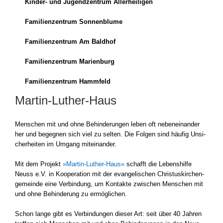
Kinder- und Jugend­zen­trum Aller­hei­li­gen
Fami­li­en­zen­trum Son­nen­blu­me
Fami­li­en­zen­trum Am Bald­hof
Fami­li­en­zen­trum Mari­en­burg
Fami­li­en­zen­trum Hamm­feld
Martin-Luther-Haus
Men­schen mit und ohne Behin­de­run­gen leben oft neben­ein­an­der
her und begeg­nen sich viel zu sel­ten. Die Fol­gen sind häu­fig Unsi­
cher­hei­ten im Umgang mit­ein­an­der.
Mit dem Pro­jekt
»Martin-Luther-Haus«
schafft die Lebens­hil­fe
Neuss e.V. in Koope­ra­ti­on mit der evan­ge­li­schen Chris­tus­kir­chen­
ge­mein­de eine Ver­bin­dung, um Kon­tak­te zwi­schen Men­schen mit
und ohne Behin­de­rung zu ermög­li­chen.
Schon lan­ge gibt es Ver­bin­dun­gen die­ser Art: seit über 40 Jah­ren