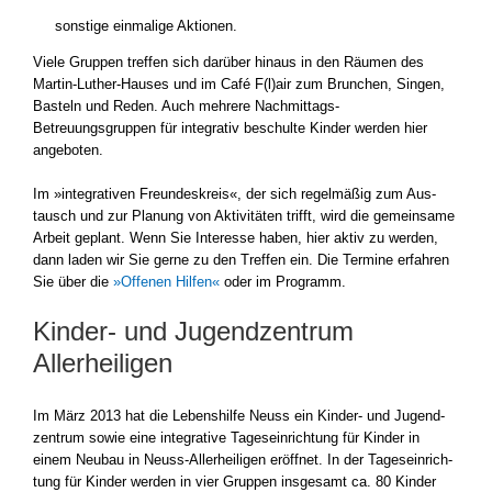
sons­ti­ge ein­ma­li­ge Aktio­nen.
Vie­le Grup­pen tref­fen sich dar­über hin­aus in den Räu­men des
Martin-Luther-Hauses und im Café F(l)air zum Brun­chen, Sin­gen,
Bas­teln und Reden. Auch meh­re­re Nachmittags-
Betreuungsgruppen für inte­gra­tiv beschul­te Kin­der wer­den hier
ange­bo­ten.
Im »inte­gra­ti­ven Freun­des­kreis«, der sich regel­mä­ßig zum Aus­
tausch und zur Pla­nung von Akti­vi­tä­ten trifft, wird die gemein­sa­me
Arbeit geplant. Wenn Sie Inter­es­se haben, hier aktiv zu wer­den,
dann laden wir Sie ger­ne zu den Tref­fen ein. Die Ter­mi­ne erfah­ren
Sie über die
»Offe­nen Hil­fen«
oder im Pro­gramm.
Kinder- und Jugendzentrum
Allerheiligen
Im März 2013 hat die Lebens­hil­fe Neuss ein Kinder- und Jugend­
zen­trum sowie eine inte­gra­ti­ve Tages­ein­rich­tung für Kin­der in
einem Neu­bau in Neuss-Allerheiligen eröff­net. In der Tages­ein­rich­
tung für Kin­der wer­den in vier Grup­pen ins­ge­samt ca. 80 Kin­der