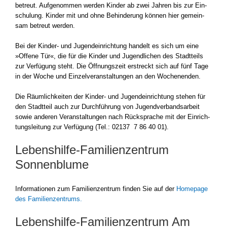
betreut. Auf­ge­nom­men wer­den Kin­der ab zwei Jah­ren bis zur Ein­
schu­lung. Kin­der mit und ohne Behin­de­rung kön­nen hier gemein­
sam betreut wer­den.
Bei der Kinder- und Jugend­ein­rich­tung han­delt es sich um eine
»Offe­ne Tür«, die für die Kin­der und Jugend­li­chen des Stadt­teils
zur Ver­fü­gung steht. Die Öff­nungs­zeit erstreckt sich auf fünf Tage
in der Woche und Ein­zel­ver­an­stal­tun­gen an den Wochen­en­den.
Die Räum­lich­kei­ten der Kinder- und Jugend­ein­rich­tung ste­hen für
den Stadt­teil auch zur Durch­füh­rung von Jugend­ver­bands­ar­beit
sowie ande­ren Ver­an­stal­tun­gen nach Rück­spra­che mit der Ein­rich­
tungs­lei­tung zur Ver­fü­gung (Tel.: 02137 7 86 40 01).
Lebenshilfe-Familienzentrum
Sonnenblume
Infor­ma­tio­nen zum Fami­li­en­zen­trum fin­den Sie auf der
Home­page
des Fami­li­en­zen­trums.
Lebenshilfe-Familienzentrum Am