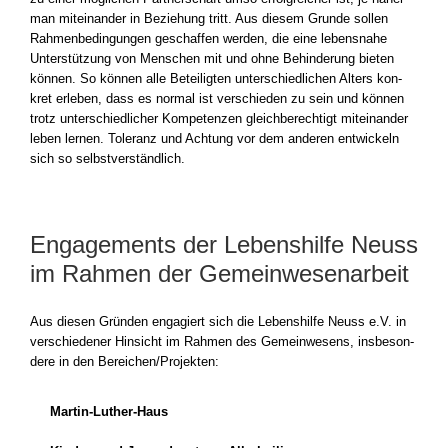
man mit­ein­an­der in Bezie­hung tritt. Aus die­sem Grun­de sol­len
Rah­men­be­din­gun­gen geschaf­fen wer­den, die eine lebens­na­he
Unter­stüt­zung von Men­schen mit und ohne Behin­de­rung bie­ten
kön­nen. So kön­nen alle Betei­lig­ten unter­schied­li­chen Alters kon­
kret erle­ben, dass es nor­mal ist ver­schie­den zu sein und kön­nen
trotz unter­schied­li­cher Kom­pe­ten­zen gleich­be­rech­tigt mit­ein­an­der
leben ler­nen. Tole­ranz und Ach­tung vor dem ande­ren ent­wi­ckeln
sich so selbst­ver­ständ­lich.
Engagements der Lebenshilfe Neuss
im Rahmen der Gemeinwesenarbeit
Aus die­sen Grün­den enga­giert sich die Lebens­hil­fe Neuss e.V. in
ver­schie­de­ner Hin­sicht im Rah­men des Gemein­we­sens, ins­be­son­
de­re in den Bereichen/Projekten:
Martin-Luther-Haus