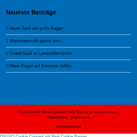
Neueste Beiträge
Neuer Sand und große Bagger
Marschieren will gelernt sein…
Grübel-Spaß im Lebenshilfe-Center
Wenn Fragen auf Antworten treffen…
© Lebenshilfe Neuss gGmbH - Alle Rechte sind vorbehalten -
Datenschutz
-
Impressum
Barrierefreiheit
DSGVO Cookie Consent mit Real Cookie Banner