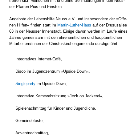
tref­fen sich Men­schen mit und ohne Behin­de­run­gen in den Neus­
ser Pfar­ren Pius und Ein­stein.
Ange­bo­te der Lebens­hil­fe Neuss e.V. und ins­be­son­de­re der »Offe­
nen Hil­fen« fin­den statt im
Martin-Luther-Haus
auf der Dru­su­s­al­lee
63 in der Neus­ser Innen­stadt. Eini­ge davon wer­den im Lau­fe eines
Jah­res gemein­sam mit den ehren­amt­li­chen und haupt­amt­li­chen
Mitarbeitern/innen der Chris­tus­kir­chen­ge­mein­de durch­ge­führt:
Inte­gra­ti­ves Internet-Café,
Dis­co im Jugend­zen­trum »Upsi­de Down«,
Sin­gle­par­ty
im Upsi­de Down,
Inte­gra­ti­ve Kar­ne­vals­sit­zung »Jeck op Jecke­rei«,
Spie­le­nach­mit­tag für Kin­der und Jugend­li­che,
Gemein­de­fes­te,
Advent­nach­mit­tag,