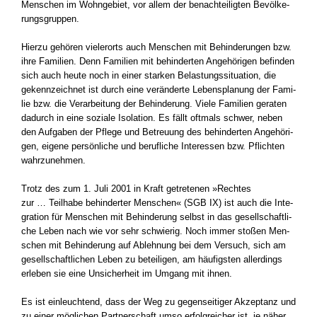
Men­schen im Wohn­ge­biet, vor allem der benach­tei­lig­ten Bevöl­ke­
rungs­grup­pen.
Hier­zu gehö­ren vie­ler­orts auch Men­schen mit Behin­de­run­gen bzw.
ihre Fami­li­en. Denn Fami­li­en mit behin­der­ten Ange­hö­ri­gen befin­den
sich auch heu­te noch in einer star­ken Belas­tungs­si­tua­ti­on, die
gekenn­zeich­net ist durch eine ver­än­der­te Lebens­pla­nung der Fami­
lie bzw. die Ver­ar­bei­tung der Behin­de­rung. Vie­le Fami­li­en gera­ten
dadurch in eine sozia­le Iso­la­ti­on. Es fällt oft­mals schwer, neben
den Auf­ga­ben der Pfle­ge und Betreu­ung des behin­der­ten Ange­hö­ri­
gen, eige­ne per­sön­li­che und beruf­li­che Inter­es­sen bzw. Pflich­ten
wahr­zu­neh­men.
Trotz des zum 1. Juli 2001 in Kraft getre­te­nen »Rech­tes
zur … Teil­ha­be behin­der­ter Men­schen« (SGB IX) ist auch die Inte­
gra­ti­on für Men­schen mit Behin­de­rung selbst in das gesell­schaft­li­
che Leben nach wie vor sehr schwie­rig. Noch immer sto­ßen Men­
schen mit Behin­de­rung auf Ableh­nung bei dem Ver­such, sich am
gesell­schaft­li­chen Leben zu betei­li­gen, am häu­figs­ten aller­dings
erle­ben sie eine Unsi­cher­heit im Umgang mit ihnen.
Es ist ein­leuch­tend, dass der Weg zu gegen­sei­ti­ger Akzep­tanz und
zu einer mög­li­chen Part­ner­schaft umso erfolg­rei­cher ist, je näher