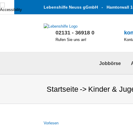
Zum
Lebenshilfe Neuss gGmbH - Hamtorwall 1
Inhalt
springen
02131 - 36918 0
kon
Rufen Sie uns an!
Konta
Jobbörse
Startseite
Kinder & Jug
Vor­le­sen