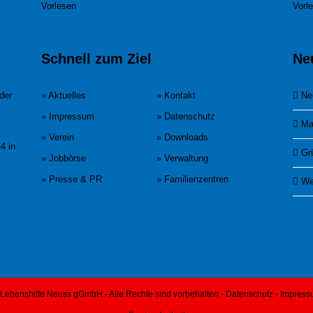
Vorlesen
Vorl
Schnell zum Ziel
Ne
der
» Aktuelles
» Kontakt
Ne
» Impressum
» Datenschutz
Ma
» Verein
» Downloads
4 in
Gr
» Jobbörse
» Verwaltung
» Presse & PR
» Familienzentren
We
Lebenshilfe Neuss gGmbH - Alle Rechte sind vorbehalten -
Datenschutz
-
Impress