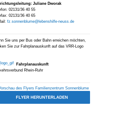
­rich­tungs­lei­tung: Julia­ne Dwo­r­ak
e­fon: 02131/36 40 55
e­fax: 02131/36 40 65
ail:
fz.sonnenblume@lebenshilfe-neuss.de
n Sie uns per Bus oder Bahn errei­chen möch­ten,
­cken Sie zur Fahr­plan­aus­kunft auf das VRR-Logo
Fahr­plan­aus­kunft
­kehrs­ver­bund Rhein-Ruhr
FLY­ER HER­UN­TER­LA­DEN