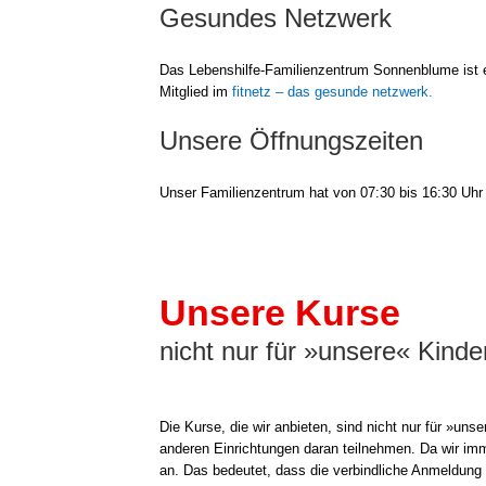
Gesundes Netzwerk
Das Lebenshilfe-Familienzentrum Son­nen­blu­me ist
Mit­glied im
fit­netz – das gesun­de netz­werk.
Unsere Öffnungszeiten
Unser Fami­li­en­zen­trum hat von 07:30 bis 16:30 Uhr 
Unsere Kurse
nicht nur für »unsere« Kinde
Die Kur­se, die wir anbie­ten, sind nicht nur für »unse­
ande­ren Ein­rich­tun­gen dar­an teil­neh­men. Da wir im
an. Das bedeu­tet, dass die ver­bind­li­che Anmel­dun