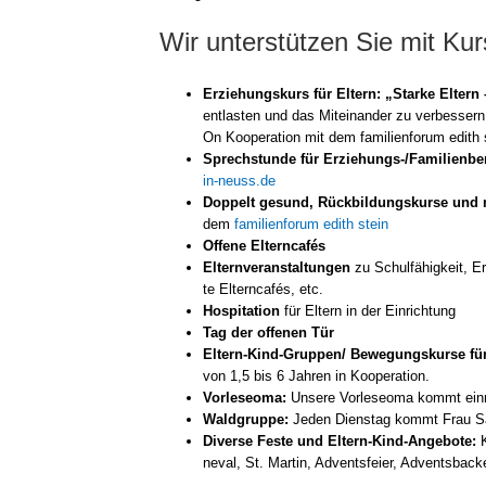
Wir unterstützen Sie mit Ku
Erzie­hungs­kurs für Eltern:
„Star­ke Eltern 
ent­las­ten und das Mit­ein­an­der zu ver­bes­sern
On Koope­ra­ti­on mit dem fami­li­en­fo­rum edith 
Sprech­stun­de für Erziehungs-/Familienb
in-neuss.de
Dop­pelt gesund, Rück­bil­dungs­kur­se u
dem
fami­li­en­fo­rum edith stein
Offe­ne Eltern­ca­fés
Eltern­ver­an­stal­tun­gen
zu Schul­fä­hig­keit, E
te Eltern­ca­fés, etc.
Hos­pi­ta­ti­on
für Eltern in der Ein­rich­tung
Tag der offe­nen Tür
Eltern-Kind-Gruppen/ Bewe­gungs­kur­se fü
von 1,5 bis 6 Jah­ren in Koope­ra­ti­on.
Vor­le­seo­ma:
Unse­re Vor­le­seo­ma kommt ein­
Wald­grup­pe:
Jeden Diens­tag kommt Frau Sa
Diver­se Fes­te und Eltern-Kind-Angebote:
K
ne­val, St. Mar­tin, Advents­fei­er, Advents­ba