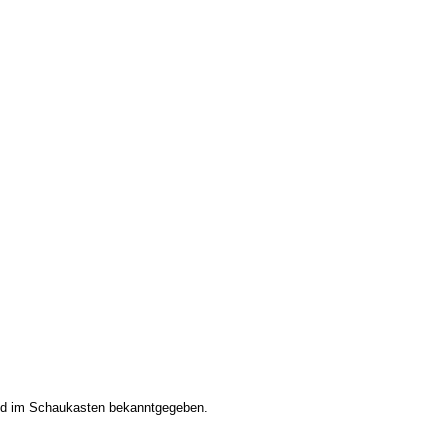
 und im Schau­kas­ten bekannt­ge­ge­ben.