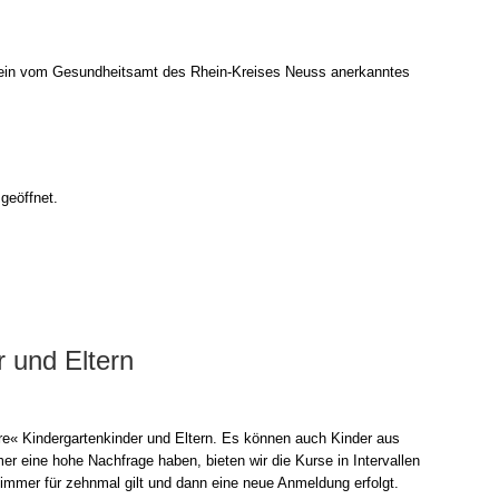
 ein vom Gesund­heits­amt des Rhein-Kreises Neuss aner­kann­tes
geöff­net.
r und Eltern
re« Kin­der­gar­ten­kin­der und Eltern. Es kön­nen auch Kin­der aus
mer eine hohe Nach­fra­ge haben, bie­ten wir die Kur­se in Inter­val­len
g immer für zehn­mal gilt und dann eine neue Anmel­dung erfolgt.