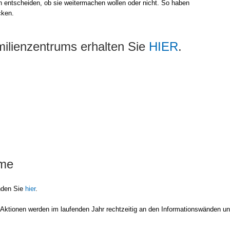
 ent­schei­den, ob sie wei­ter­ma­chen wol­len oder nicht. So haben
­cken.
milienzentrums erhalten Sie
HIER
.
ume
in­den Sie
hier
.
nd Aktio­nen wer­den im lau­fen­den Jahr recht­zei­tig an den Infor­ma­ti­ons­wän­den