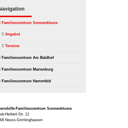
Navigation
Fami­li­en­zen­trum Son­nen­blu­me
Ange­bot
Ter­mi­ne
Fami­li­en­zen­trum Am Bald­hof
Fami­li­en­zen­trum Mari­en­burg
Fami­li­en­zen­trum Hamm­feld
enshilfe-Familienzentrum Son­nen­blu­me
ob-Herbert-Str. 12
68 Neuss-Grimlinghausen