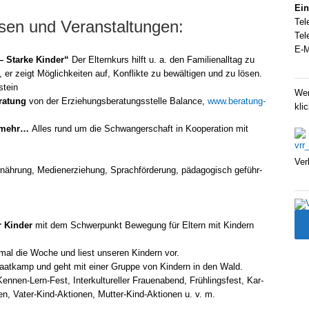
Ein
Tel
rsen und Veranstaltungen:
Tel
E‑M
– Star­ke Kin­der“
Der Eltern­kurs hilft u. a. den Fami­li­en­all­tag zu
, er zeigt Mög­lich­kei­ten auf, Kon­flik­te zu bewäl­ti­gen und zu lösen.
stein
Wen
eratung
von der Erzie­hungs­be­ra­tungs­stel­le Balan­ce,
www.beratung-
kli
nd mehr…
Alles rund um die Schwan­ger­schaft in Koope­ra­ti­on mit
Ver
rnäh­rung, Medi­en­er­zie­hung, Sprach­för­de­rung, päd­ago­gisch geführ­
r Kin­der
mit dem Schwer­punkt Bewe­gung für Eltern mit Kin­dern
mal die Woche und liest unse­ren Kin­dern vor.
at­kamp und geht mit einer Grup­pe von Kin­dern in den Wald.
ennen-Lern-Fest, Inter­kul­tu­rel­ler Frau­en­a­bend, Früh­lings­fest, Kar­
­cken, Vater-Kind-Aktionen, Mutter-Kind-Aktionen u. v. m.