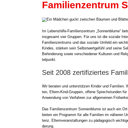
Familienzentrum 
Im Lebenshilfe-Familienzentrum „Son­nen­blu­me“ betre
ins­ge­samt vier Grup­pen. Für uns ist die sozia­le Inte­
Fami­li­en­zen­trums und das sozia­le Umfeld ein wich­ti­
Kin­des, stär­ken sein Selbst­wert­ge­fühl und sei­ne Se
Behin­de­rung sowie ver­schie­de­ner Kul­tu­ren und Reli­g
tel­punkt.
Seit 2008 zertifiziertes Fam
Wir bera­ten und unter­stüt­zen Kin­der und Fami­li­en. W
ten, Eltern-Kind-Gruppen, offe­ne Sprech­stun­den für 
Anwen­dung von Ver­fah­ren zur all­ge­mei­nen Früh­erk
Das Fami­li­en­zen­trum Son­nen­blu­me ist auch ein Ort 
bie­ten ein Pro­gramm für alle Fami­li­en im nähe­ren 
tenz, Eltern­ver­an­stal­tun­gen zu päd­ago­gisch wich
de­rung.