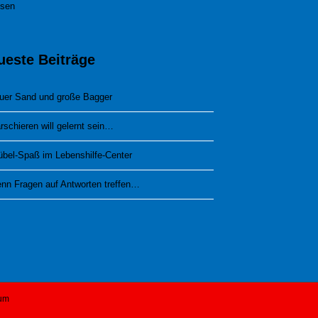
esen
ueste Beiträge
uer Sand und große Bagger
rschieren will gelernt sein…
übel-Spaß im Lebenshilfe-Center
nn Fragen auf Antworten treffen…
um