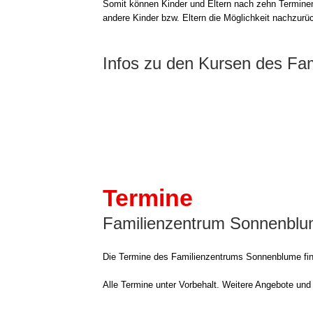
Somit kön­nen Kin­der und Eltern nach zehn Ter­mi­nen
ande­re Kin­der bzw. Eltern die Mög­lich­keit nach­zu­rü
Infos zu den Kursen des Fa
Termine
Familienzentrum Sonnenbl
Die Ter­mi­ne des Fami­li­en­zen­trums Son­nen­blu­me f
Alle Ter­mi­ne unter Vor­be­halt. Wei­te­re Ange­bo­te u