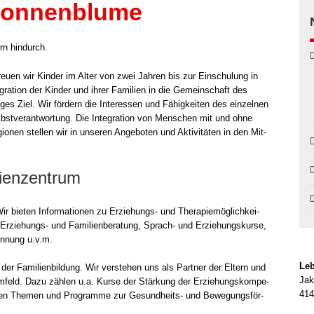
Sonnenblume
u­en wir Kin­der im Alter von zwei Jah­ren bis zur Ein­schu­lung in
gra­ti­on der Kin­der und ihrer Fami­li­en in die Gemein­schaft des
ges Ziel. Wir för­dern die Inter­es­sen und Fähig­kei­ten des ein­zel­nen
lbst­ver­ant­wor­tung. Die Inte­gra­ti­on von Men­schen mit und ohne
io­nen stel­len wir in unse­ren Ange­bo­ten und Akti­vi­tä­ten in den Mit­
ilienzentrum
ir bie­ten Infor­ma­tio­nen zu Erziehungs- und The­ra­pie­mög­lich­kei­
Erziehungs- und Fami­li­en­be­ra­tung, Sprach- und Erzie­hungs­kur­se,
en­nung u.v.m.
Leb
der Fami­li­en­bil­dung. Wir ver­ste­hen uns als Part­ner der Eltern und
Jak
Umfeld. Dazu zäh­len u.a. Kur­se der Stär­kung der Erzie­hungs­kom­pe­
414
­ti­gen The­men und Pro­gram­me zur Gesundheits- und Bewe­gungs­för­