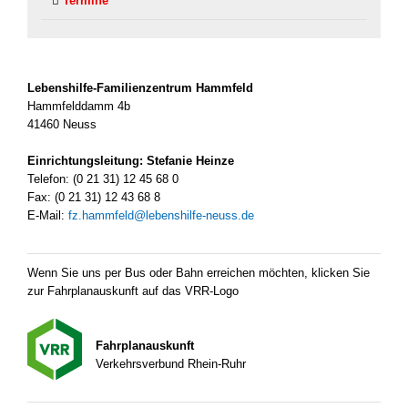
Ter­mi­ne
Lebenshilfe-Familienzentrum Hamm­feld
Hamm­feld­damm 4b
41460 Neuss
Ein­rich­tungs­lei­tung: Ste­fa­nie Hein­ze
Tele­fon: (0 21 31) 12 45 68 0
Fax: (0 21 31) 12 43 68 8
E‑Mail:
fz.hammfeld@lebenshilfe-neuss.de
Wenn Sie uns per Bus oder Bahn errei­chen möch­ten, kli­cken Sie
zur Fahr­plan­aus­kunft auf das VRR-Logo
Fahr­plan­aus­kunft
Ver­kehrs­ver­bund Rhein-Ruhr