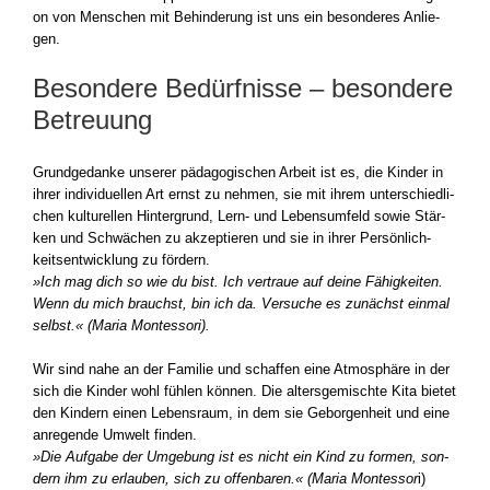
on von Men­schen mit Behin­de­rung ist uns ein beson­de­res Anlie­
gen.
Besondere Bedürfnisse – besondere
Betreuung
Grund­ge­dan­ke unse­rer päd­ago­gi­schen Arbeit ist es, die Kin­der in
ihrer indi­vi­du­el­len Art ernst zu neh­men, sie mit ihrem unter­schied­li­
chen kul­tu­rel­len Hin­ter­grund, Lern- und Lebens­um­feld sowie Stär­
ken und Schwä­chen zu akzep­tie­ren und sie in ihrer Per­sön­lich­
keits­ent­wick­lung zu för­dern.
»Ich mag dich so wie du bist. Ich ver­traue auf dei­ne Fähig­kei­ten.
Wenn du mich brauchst, bin ich da. Ver­su­che es zunächst ein­mal
selbst.« (Maria Montesso­ri).
Wir sind nahe an der Fami­lie und schaf­fen eine Atmo­sphä­re in der
sich die Kin­der wohl füh­len kön­nen. Die alters­ge­misch­te Kita bie­tet
den Kin­dern einen Lebens­raum, in dem sie Gebor­gen­heit und eine
anre­gen­de Umwelt fin­den.
»Die Auf­ga­be der Umge­bung ist es nicht ein Kind zu for­men, son­
dern ihm zu erlau­ben, sich zu offen­ba­ren.« (Maria Montessor
i)