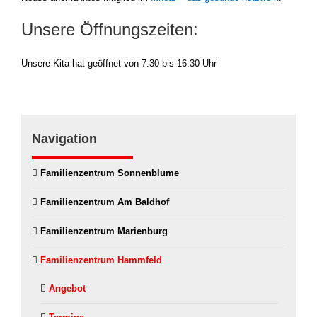
Unsere Öffnungszeiten:
Unse­re Kita hat geöff­net von 7:30 bis 16:30 Uhr
Navigation
Fami­li­en­zen­trum Son­nen­blu­me
Fami­li­en­zen­trum Am Bald­hof
Fami­li­en­zen­trum Mari­en­burg
Fami­li­en­zen­trum Hamm­feld
Ange­bot