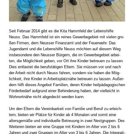
Seit Febru­ar 2014 gibt es die Kita Hamm­feld der Lebens­hil­fe
Neuss. Das Hamm­feld ist ein rei­nes Gewer­be­ge­biet mit vie­len gro­
ßen Fir­men, dem Neus­ser Finanz­amt und der Feu­er­wehr. Das
Jugend­amt und die Lebens­hil­fe Neuss möch­ten auf die­sem Weg
ins­be­son­de­re den Neus­ser Bür­gern, die im Gewer­be­ge­biet arbei­
ten, die Mög­lich­keit geben, vor Ort ihre Kin­der betreu­en zu las­sen.
Dies ent­las­tet die berufs­tä­ti­gen Eltern. Sie müs­sen vor und nach
der Arbeit nicht durch Neuss fah­ren, son­dern sie haben die Mög­
lich­keit, ihre Kin­der in Arbeits­platz­nä­he betreu­en zu las­sen. Außer­
dem hilft die­ses Ange­bot Fami­li­en, deren Kin­der heil­päd­ago­gi­schen
För­der­be­darf auf­grund einer Behin­de­rung haben, der viel­leicht in
Wohn­ort­nä­he nicht abge­deckt wer­den kann.
Um den Eltern die Ver­ein­bar­keit von Fami­lie und Beruf zu erleich­
tern, bie­ten wir Plät­ze für Kin­der ab 4 Mona­ten und somit eine
alters­ge­mä­ße und indi­vi­du­el­le Betreu­ung in zwei Nest­grup­pen. Des
Wei­te­ren bie­ten wir eine Grup­pe mit Kin­dern im Alter von 2 bis 6
Jah­ren und zwei Grup­pen im Alter von 3 bis 6 Jah­ren. Die Inte­gra­ti­