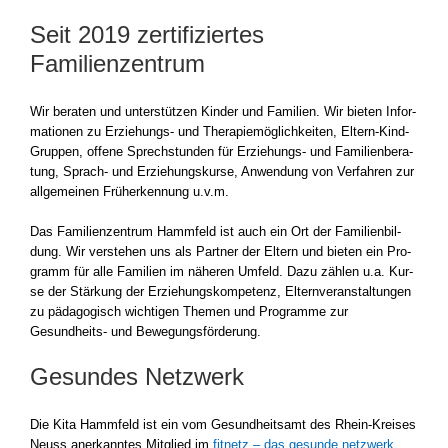
Seit 2019 zertifiziertes
Familienzentrum
Wir bera­ten und unter­stüt­zen Kin­der und Fami­li­en. Wir bie­ten Infor­
ma­tio­nen zu Erziehungs- und The­ra­pie­mög­lich­kei­ten, Eltern-Kind-
Gruppen, offe­ne Sprech­stun­den für Erziehungs- und Fami­li­en­be­ra­
tung, Sprach- und Erzie­hungs­kur­se, Anwen­dung von Ver­fah­ren zur
all­ge­mei­nen Früh­erken­nung u.v.m.
Das Fami­li­en­zen­trum Hamm­feld ist auch ein Ort der Fami­li­en­bil­
dung. Wir ver­ste­hen uns als Part­ner der Eltern und bie­ten ein Pro­
gramm für alle Fami­li­en im nähe­ren Umfeld. Dazu zäh­len u.a. Kur­
se der Stär­kung der Erzie­hungs­kom­pe­tenz, Eltern­ver­an­stal­tun­gen
zu päd­ago­gisch wich­ti­gen The­men und Pro­gram­me zur
Gesundheits- und Bewe­gungs­för­de­rung.
Gesundes Netzwerk
Die Kita Hamm­feld ist ein vom Gesund­heits­amt des Rhein-Kreises
Neuss aner­kann­tes Mit­glied im
fit­netz – das gesun­de netz­werk
.