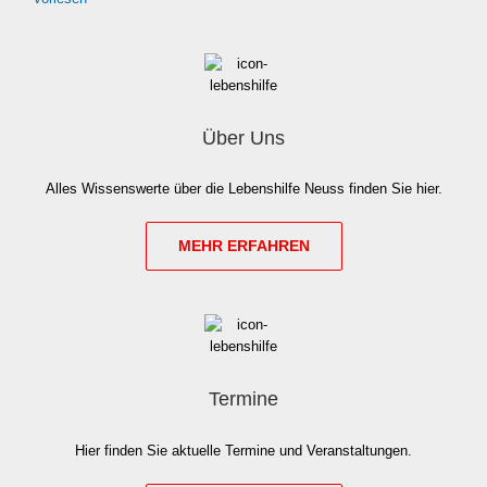
Über Uns
Alles Wis­sens­wer­te über die Lebens­hil­fe Neuss fin­den Sie hier.
MEHR ERFAH­REN
Termine
Hier fin­den Sie aktu­el­le Ter­mi­ne und Ver­an­stal­tun­gen.