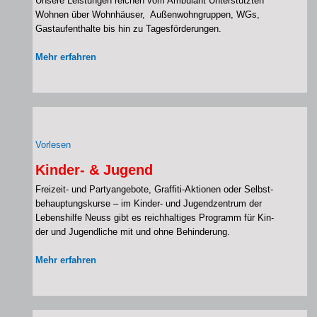
Unse­re Leis­tun­gen rei­chen vom Ambu­lant Unter­stütz­ten
Woh­nen über Wohn­häu­ser, Außen­wohn­grup­pen, WGs,
Gast­auf­ent­hal­te bis hin zu Tages­för­de­run­gen.
Mehr erfah­ren
Vor­le­sen
Kinder- & Jugend
Freizeit- und Par­ty­ange­bo­te, Graffiti-Aktionen oder Selbst­
be­haup­tungs­kur­se – im Kinder- und Jugend­zen­trum der
Lebens­hil­fe Neuss gibt es reich­hal­ti­ges Pro­gramm für Kin­
der und Jugend­li­che mit und ohne Behin­de­rung.
Mehr erfah­ren