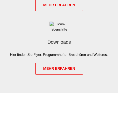
MEHR ERFAH­REN
Downloads
Hier fin­den Sie Fly­er, Pro­gramm­hef­te, Bro­schü­ren und Wei­te­res.
MEHR ERFAH­REN