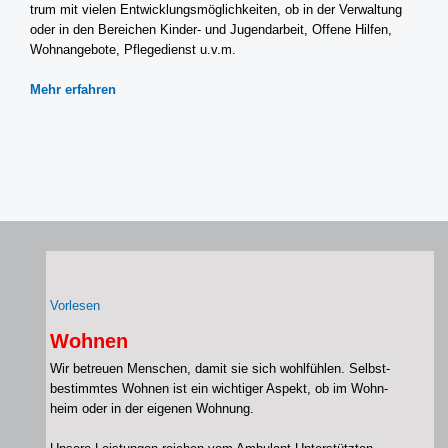
trum mit vie­len Ent­wick­lungs­mög­lich­kei­ten, ob in der Ver­wal­tung
oder in den Berei­chen Kinder- und Jugend­ar­beit, Offe­ne Hil­fen,
Wohn­an­ge­bo­te, Pfle­ge­dienst u.v.m.
Mehr erfah­ren
Vor­le­sen
Wohnen
Wir betreu­en Men­schen, damit sie sich wohl­füh­len. Selbst­
be­stimm­tes Woh­nen ist ein wich­ti­ger Aspekt, ob im Wohn­
heim oder in der eige­nen Woh­nung.