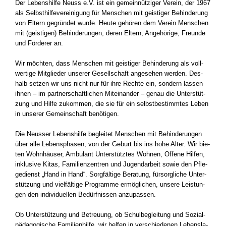
Der Lebens­hil­fe Neuss e.V. ist ein gemein­nüt­zi­ger Ver­ein, der 1967
als Selbst­hil­fe­ver­ei­ni­gung für Men­schen mit geis­ti­ger Behin­de­rung
von Eltern gegrün­det wur­de. Heu­te gehö­ren dem Ver­ein Men­schen
mit (geis­ti­gen) Behin­de­run­gen, deren Eltern, Ange­hö­ri­ge, Freun­de
und För­de­rer an.
Wir möch­ten, dass Men­schen mit geis­ti­ger Behin­de­rung als voll­
wer­ti­ge Mit­glie­der unse­rer Gesell­schaft ange­se­hen wer­den. Des­
halb set­zen wir uns nicht nur für ihre Rech­te ein, son­dern las­sen
ihnen – im part­ner­schaft­li­chen Mit­ein­an­der – genau die Unter­stüt­
zung und Hil­fe zukom­men, die sie für ein selbst­be­stimm­tes Leben
in unse­rer Gemein­schaft benö­ti­gen.
Die Neus­ser Lebens­hil­fe beglei­tet Men­schen mit Behin­de­run­gen
über alle Lebens­pha­sen, von der Geburt bis ins hohe Alter. Wir bie­
ten Wohn­häu­ser, Ambu­lant Unter­stütz­tes Woh­nen, Offe­ne Hil­fen,
inklu­si­ve Kitas, Fami­li­en­zen­tren und Jugend­ar­beit sowie den Pfle­
ge­dienst „Hand in Hand“. Sorg­fäl­ti­ge Bera­tung, für­sorg­li­che Unter­
stüt­zung und viel­fäl­ti­ge Pro­gram­me ermög­li­chen, unse­re Leis­tun­
gen den indi­vi­du­el­len Bedürf­nis­sen anzu­pas­sen.
Ob Unter­stüt­zung und Betreu­ung, ob Schul­be­glei­tung und Sozi­al­
päd­ago­gi­sche Fami­li­en­hil­fe, wir hel­fen in ver­schie­de­nen Lebens­la­