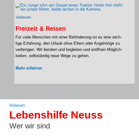
Vor­le­sen
Freizeit & Reisen
Für vie­le Men­schen mit einer Behin­de­rung ist es eine wich­
ti­ge Erfah­rung, den Urlaub ohne Eltern oder Ange­hö­ri­ge zu
ver­brin­gen. Wir bera­ten und beglei­ten und eröff­nen Mög­lich­
kei­ten, selb­stän­dig neue Wege zu gehen.
Mehr erfah­ren
Vor­le­sen
Lebenshilfe Neuss
Wer wir sind