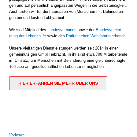
gen und auf per­sön­lich ange­pass­ten Wegen in die Selb­stän­dig­keit.
Auch tre­ten wir für die Inter­es­sen von Men­schen mit Behin­de­run­
gen ein und leis­ten Lob­by­ar­beit.
Wir sind Mit­glied des
Lan­des­ver­bands
sowie der
Bun­des­ver­ei­ni­
gung der Lebens­hil­fe
sowie des
Pari­tä­ti­schen Wohl­fahrts­ver­bands
.
Unse­re viel­fäl­ti­gen Dienst­leis­tun­gen wer­den seit 2014 in einer
gemein­nüt­zi­gen GmbH erbracht. In ihr sind etwa 700 Mit­ar­bei­ten­de
im Ein­satz, um Men­schen mit Behin­de­rung eine gleich­be­rech­tig­te
Teil­ha­be am gesell­schaft­li­chen Leben zu ermög­li­chen.
HIER ERFAH­REN SIE MEHR ÜBER UNS
Vor­le­sen