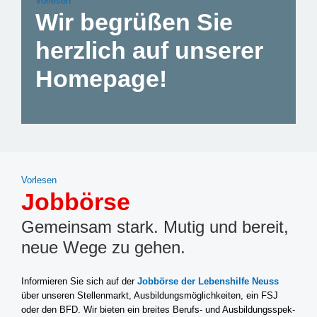
Vor­le­sen
Wir begrüßen Sie
herzlich auf unserer
Homepage!
Vor­le­sen
Jobbörse
Gemeinsam stark. Mutig und bereit,
neue Wege zu gehen.
Infor­mie­ren Sie sich auf der
Job­bör­se der Lebens­hil­fe Neuss
über unse­ren Stel­len­markt, Aus­bil­dungs­mög­lich­kei­ten, ein FSJ
oder den BFD. Wir bie­ten ein brei­tes Berufs- und Aus­bil­dungs­spek­