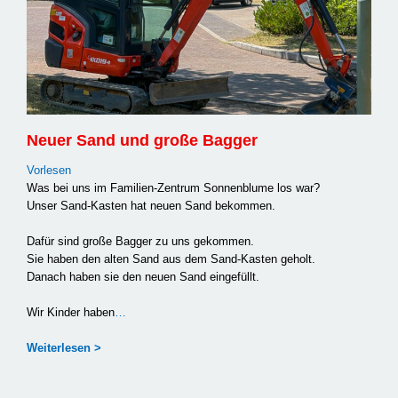
Neuer Sand und große Bagger
Vor­le­sen
Was bei uns im Familien-Zentrum Son­nen­blu­me los war?
Unser Sand-Kasten hat neu­en Sand bekom­men.
Dafür sind gro­ße Bag­ger zu uns gekom­men.
Sie haben den alten Sand aus dem Sand-Kasten geholt.
Danach haben sie den neu­en Sand ein­ge­füllt.
Wir Kin­der haben
…
Wei­ter­le­sen >