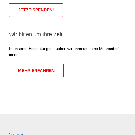
JETZT SPEN­DEN!
Wir bitten um Ihre Zeit.
In unse­ren Ein­rich­tun­gen suchen wir ehren­amt­li­che Mitarbeiter/-
innen.
MEHR ERFAH­REN
Vor­le­sen