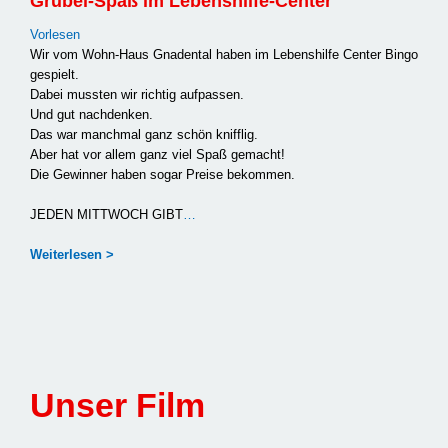
Grübel-Spaß im Lebenshilfe-Center
Vor­le­sen
Wir vom Wohn-Haus Gna­den­tal haben im Lebens­hil­fe Cen­ter Bin­go
gespielt.
Dabei muss­ten wir rich­tig auf­pas­sen.
Und gut nach­den­ken.
Das war manch­mal ganz schön kniff­lig.
Aber hat vor allem ganz viel Spaß gemacht!
Die Gewin­ner haben sogar Prei­se bekom­men.
JEDEN MITT­WOCH GIBT
…
Wei­ter­le­sen >
Unser Film