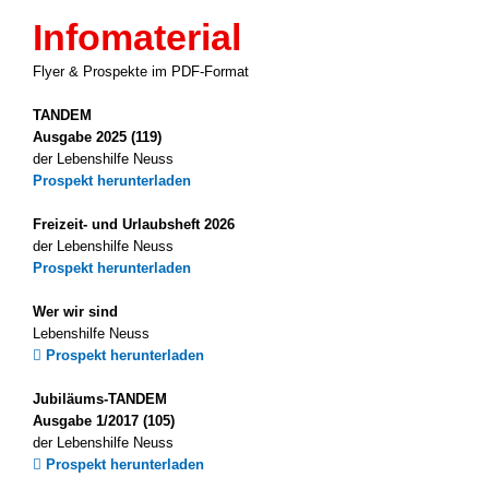
Infomaterial
Fly­er & Pro­spek­te im PDF-Format
TAN­DEM
Aus­ga­be 2025 (119)
der Lebens­hil­fe Neuss
Pro­spekt her­un­ter­la­den
Freizeit- und Urlaubs­heft 2026
der Lebens­hil­fe Neuss
Pro­spekt her­un­ter­la­den
Wer wir sind
Lebens­hil­fe Neuss
Pro­spekt her­un­ter­la­den
Jubiläums-TANDEM
Aus­ga­be 1/2017 (105)
der Lebens­hil­fe Neuss
Pro­spekt her­un­ter­la­den