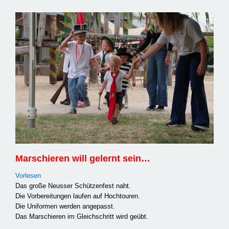
Marschieren will gelernt sein…
Vor­le­sen
Das gro­ße Neus­ser Schüt­zen­fest naht.
Die Vor­be­rei­tun­gen lau­fen auf Hoch­tou­ren.
Die Uni­for­men wer­den ange­passt.
Das Mar­schie­ren im Gleich­schritt wird geübt.