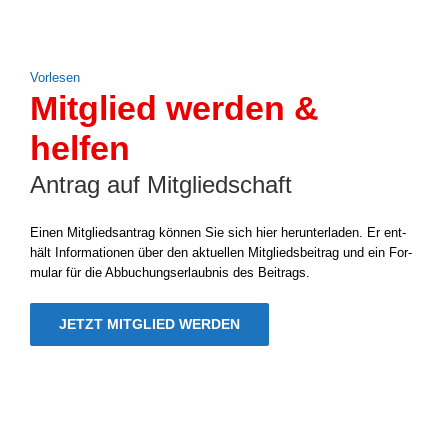
Vor­le­sen
Mitglied werden &
helfen
Antrag auf Mitgliedschaft
Einen Mit­glieds­an­trag kön­nen Sie sich hier her­un­ter­la­den. Er ent­
hält Infor­ma­tio­nen über den aktu­el­len Mit­glieds­bei­trag und ein For­
mu­lar für die Abbu­chungs­er­laub­nis des Bei­trags.
JETZT MIT­GLIED WER­DEN