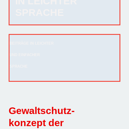
IN LEICHTER
SPRACHE
BEI­TRÄ­GE IN LEICH­TER
UND EIN­FA­CHER
SPRA­CHE
Gewaltschutz-
konzept der