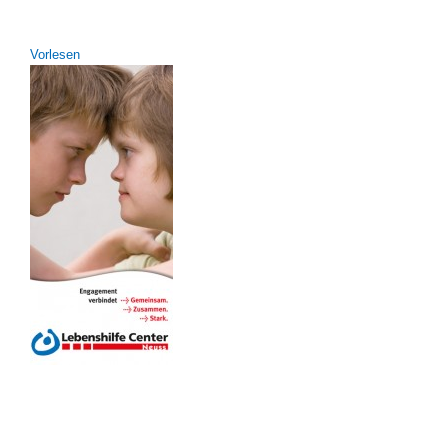
Vor­le­sen