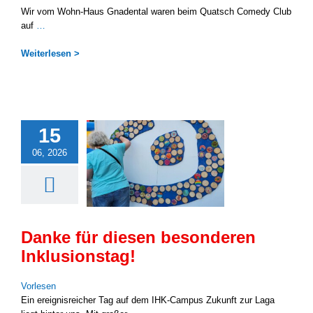
Wir vom Wohn-Haus Gna­den­tal waren beim Quatsch Come­dy Club
auf
…
Wei­ter­le­sen >
15
06, 2026
Danke für diesen besonderen
Inklusionstag!
Vor­le­sen
Ein ereig­nis­rei­cher Tag auf dem IHK-Campus Zukunft zur Laga