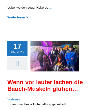
Dabei wur­den sogar Rekor­de
…
Wei­ter­le­sen >
17
06, 2026
Wenn vor lauter lachen die
Bauch-Muskeln glühen…
Vor­le­sen
…dann war bes­te Unter­hal­tung garan­tiert!