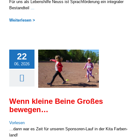
Für uns als Lebens­hil­fe Neuss ist Sprach­för­de­rung ein inte­gra­ler
Bestand­teil
…
Wei­ter­le­sen >
22
06, 2026
Wenn kleine Beine Großes
bewegen…
Vor­le­sen
…dann war es Zeit für unse­ren Sponsoren-Lauf in der Kita Far­ben­
land!