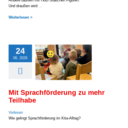
Ande­re bas­teln mit Holz-Stäbchen Figu­ren.
Und drau­ßen wird
…
Wei­ter­le­sen >
24
06, 2026
Mit Sprachförderung zu mehr
Teilhabe
Vor­le­sen
Wie gelingt Sprach­för­de­rung im Kita-Alltag?