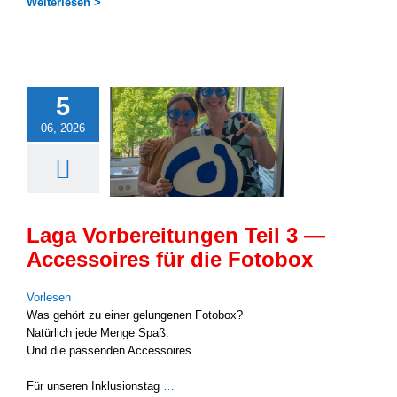
Wei­ter­le­sen >
5
06, 2026
Laga Vorbereitungen Teil 3 —
Accessoires für die Fotobox
Vor­le­sen
Was gehört zu einer gelun­ge­nen Foto­box?
Natür­lich jede Men­ge Spaß.
Und die pas­sen­den Acces­soires.
Für unse­ren Inklu­si­ons­tag
…