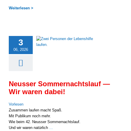
Wei­ter­le­sen >
3
06, 2026
Neusser Sommernachtslauf —
Wir waren dabei!
Vor­le­sen
Zusam­men lau­fen macht Spaß.
Mit Publi­kum noch mehr.
Wie beim 42. Neus­ser Som­mer­nachts­lauf.
Und wir waren natür­lich
…