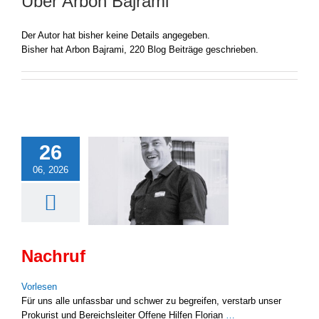
Über
Arbon Bajrami
Der Autor hat bisher keine Details angegeben.
Bisher hat Arbon Bajrami, 220 Blog Beiträge geschrieben.
26
06, 2026
Nachruf
Vor­le­sen
Für uns alle unfass­bar und schwer zu begrei­fen, ver­starb unser
Pro­ku­rist und Bereichs­lei­ter Offe­ne Hil­fen Flo­ri­an
…