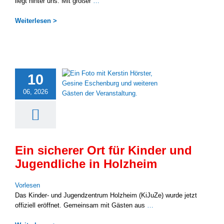
liegt hin­ter uns. Mit gro­ßer
…
Wei­ter­le­sen >
10
06, 2026
Ein sicherer Ort für Kinder und
Jugendliche in Holzheim
Vor­le­sen
Das Kinder- und Jugend­zen­trum Holz­heim (KiJu­Ze) wur­de jetzt
offi­zi­ell eröff­net. Gemein­sam mit Gäs­ten aus
…