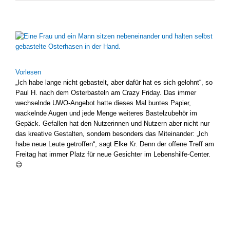
Zeige
grösseres
Bild
Vor­le­sen
„Ich habe lan­ge nicht gebas­telt, aber dafür hat es sich gelohnt“, so
Paul H. nach dem Oster­bas­teln am Cra­zy Fri­day. Das immer
wech­seln­de UWO-Angebot hat­te die­ses Mal bun­tes Papier,
wackeln­de Augen und jede Men­ge wei­te­res Bas­tel­zu­be­hör im
Gepäck. Gefal­len hat den Nut­ze­rin­nen und Nut­zern aber nicht nur
das krea­ti­ve Gestal­ten, son­dern beson­ders das Mit­ein­an­der: „Ich
habe neue Leu­te getrof­fen“, sagt Elke Kr. Denn der offe­ne Treff am
Frei­tag hat immer Platz für neue Gesich­ter im Lebenshilfe-Center.
😊