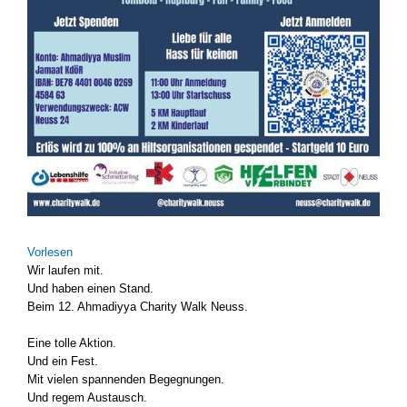
Vor­le­sen
Wir lau­fen mit.
Und haben einen Stand.
Beim 12. Ahma­di­y­ya Cha­ri­ty Walk Neuss.
Eine tol­le Akti­on.
Und ein Fest.
Mit vie­len span­nen­den Begeg­nun­gen.
Und regem Aus­tausch.