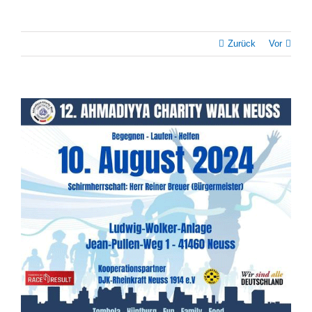
Zurück
Vor
Zeige
grösseres
Bild