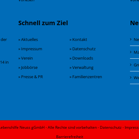
Schnell zum Ziel
Ne
 der
» Aktuelles
» Kontakt
Ne
» Impressum
» Datenschutz
Ma
» Verein
» Downloads
14 in
Gr
» Jobbörse
» Verwaltung
» Presse & PR
» Familienzentren
We
Lebenshilfe Neuss gGmbH - Alle Rechte sind vorbehalten -
Datenschutz
-
Impres
Barrierefreiheit