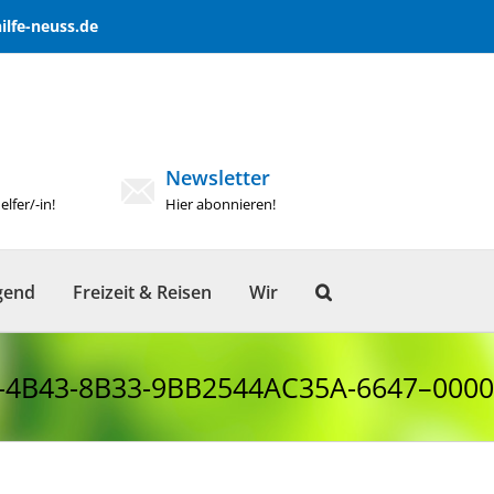
lfe-neuss.de
Newsletter
lfer/-in!
Hier abonnieren!
gend
Freizeit & Reisen
Wir
-4B43-8B33-9BB2544AC35A-6647–000