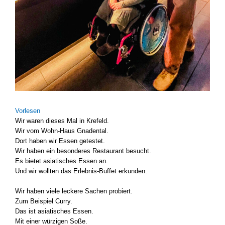
Vor­le­sen
Wir waren die­ses Mal in Kre­feld.
Wir vom Wohn-Haus Gna­den­tal.
Dort haben wir Essen getes­tet.
Wir haben ein beson­de­res Restau­rant besucht.
Es bie­tet asia­ti­sches Essen an.
Und wir woll­ten das Erlebnis-Buffet erkun­den.
Wir haben vie­le lecke­re Sachen pro­biert.
Zum Bei­spiel Cur­ry.
Das ist asia­ti­sches Essen.
Mit einer wür­zi­gen Soße.