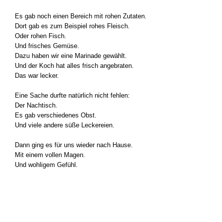
Es gab noch einen Bereich mit rohen Zuta­ten.
Dort gab es zum Bei­spiel rohes Fleisch.
Oder rohen Fisch.
Und fri­sches Gemü­se.
Dazu haben wir eine Mari­na­de gewählt.
Und der Koch hat alles frisch ange­bra­ten.
Das war lecker.
Eine Sache durf­te natür­lich nicht feh­len:
Der Nach­tisch.
Es gab ver­schie­de­nes Obst.
Und vie­le ande­re süße Lecke­rei­en.
Dann ging es für uns wie­der nach Hau­se.
Mit einem vol­len Magen.
Und woh­li­gem Gefühl.