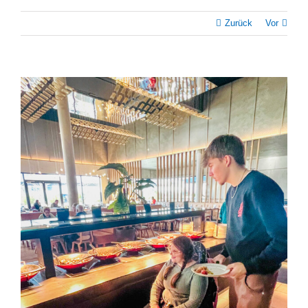
Zurück
Vor
Zeige
grösseres
Bild