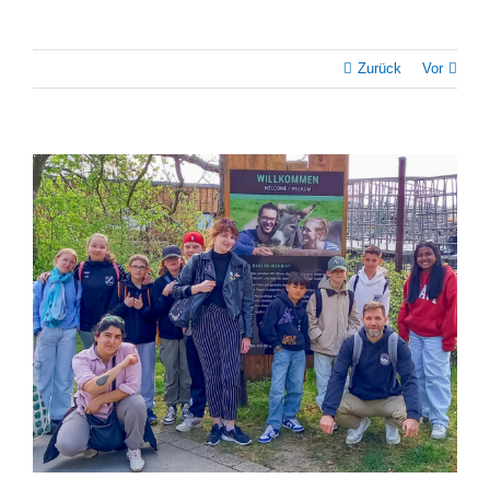
Zurück
Vor
Zeige
grösseres
Bild