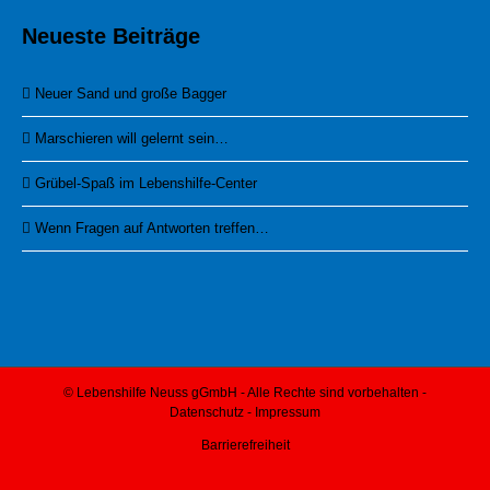
Neueste Beiträge
Neuer Sand und große Bagger
Marschieren will gelernt sein…
Grübel-Spaß im Lebenshilfe-Center
Wenn Fragen auf Antworten treffen…
© Lebenshilfe Neuss gGmbH - Alle Rechte sind vorbehalten -
Datenschutz
-
Impressum
Barrierefreiheit