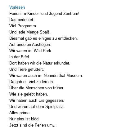
Vor­le­sen
Feri­en im Kinder- und Jugend-Zentrum!
Das bedeu­tet:
Viel Pro­gramm.
Und jede Men­ge Spaß.
Dies­mal gab es eini­ges zu ent­de­cken.
Auf unse­ren Aus­flü­gen.
Wir waren im Wild-Park.
In der Eifel.
Dort haben wir die Natur erkun­det.
Und Tie­re gefüt­tert.
Wir waren auch im Nean­der­thal Muse­um.
Da gab es viel zu ler­nen.
Über die Men­schen von frü­her.
Wie sie gelebt haben.
Wir haben auch Eis geges­sen.
Und waren auf dem Spiel­platz.
Alles pri­ma.
Nur eins ist blöd.
Jetzt sind die Feri­en um…