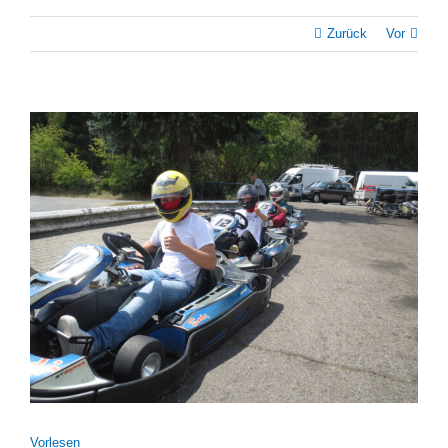
Zurück
Vor
Zeige
grösseres
Bild
Vor­le­sen