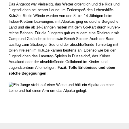
Das Ange­bot war viel­sei­tig, das Wet­ter ordent­lich und die Kids und
Jugend­li­chen bei bes­ter Lau­ne: im Feri­en­spaß des Lebenshilfe-
KiJuZe. Stei­le Wän­de wur­den von den 8- bis 14-Jährigen beim
Indoor-Klettern bezwun­gen, mit Alpa­kas ging es durchs Ber­gi­sche
Land und die ab 14-Jährigen ras­ten mit dem Go-Kart durch kur­ven­
rei­che Bah­nen. Für die Jün­ge­ren gab es zudem eine Rhein­tour mit
Camp und Gelän­de­spie­len sowie Beach-Soccer. Auch der Bade­
aus­flug zum Stra­ber­ger See und der abschlie­ßen­de Tur­nier­tag mit
tol­len Prei­sen im KiJu­Ze kamen bes­tens an. Eben­so wie bei den
Jugend­li­chen das Lasertag-Spielen in Düs­sel­dorf, das Köl­ner
Aqua­land oder der abschlie­ßen­de Grill­abend im Kinder- und
Jugend­zen­trum Aller­hei­li­gen.
Fazit: Tol­le Erleb­nis­se und eben­
sol­che Begeg­nun­gen!