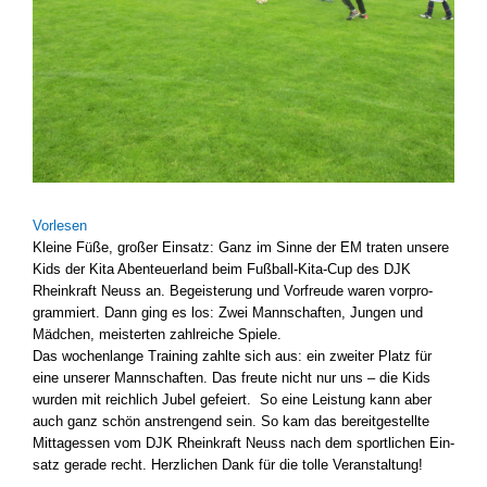
Vor­le­sen
Klei­ne Füße, gro­ßer Ein­satz: Ganz im Sin­ne der EM tra­ten unse­re
Kids der Kita Aben­teu­er­land beim Fußball-Kita-Cup des DJK
Rhein­kraft Neuss an. Begeis­te­rung und Vor­freu­de waren vor­pro­
gram­miert. Dann ging es los: Zwei Mann­schaf­ten, Jun­gen und
Mäd­chen, meis­ter­ten zahl­rei­che Spie­le.
Das wochen­lan­ge Trai­ning zahl­te sich aus: ein zwei­ter Platz für
eine unse­rer Mann­schaf­ten. Das freu­te nicht nur uns – die Kids
wur­den mit reich­lich Jubel gefei­ert. So eine Leis­tung kann aber
auch ganz schön anstren­gend sein. So kam das bereit­ge­stell­te
Mit­tag­essen vom DJK Rhein­kraft Neuss nach dem sport­li­chen Ein­
satz gera­de recht. Herz­li­chen Dank für die tol­le Ver­an­stal­tung!