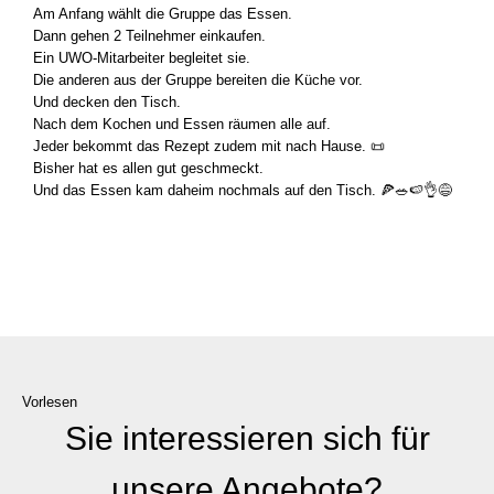
Am Anfang wählt die Grup­pe das Essen.
Dann gehen 2 Teil­neh­mer ein­kau­fen.
Ein UWO-Mitarbeiter beglei­tet sie.
Die ande­ren aus der Grup­pe berei­ten die Küche vor.
Und decken den Tisch.
Nach dem Kochen und Essen räu­men alle auf.
Jeder bekommt das Rezept zudem mit nach Hau­se. 📜
Bis­her hat es allen gut geschmeckt.
Und das Essen kam daheim noch­mals auf den Tisch. 🍕🥗🍉👌😅
Vorlesen
Sie interessieren sich für
unsere Angebote?