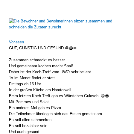
Zeige
grösseres
Bild
Vor­le­sen
GUT, GÜNS­TIG UND GESUND 🍔🥝🥕
Zusam­men schmeckt es bes­ser.
Und gemein­sam kochen macht Spaß.
Daher ist der Koch-Treff vom UWO sehr beliebt.
1x im Monat fin­det er statt.
Frei­tags ab 16 Uhr.
In der gro­ßen Küche am Ham­tor­wall.
Beim letz­ten Koch-Treff gab es Würstchen-Gulasch. 😊😎
Mit Pom­mes und Salat.
Ein ande­res Mal gab es Piz­za.
Die Teil­neh­mer über­le­gen sich das Essen gemein­sam.
Es soll allen schme­cken.
Es soll bezahl­bar sein.
Und auch gesund.