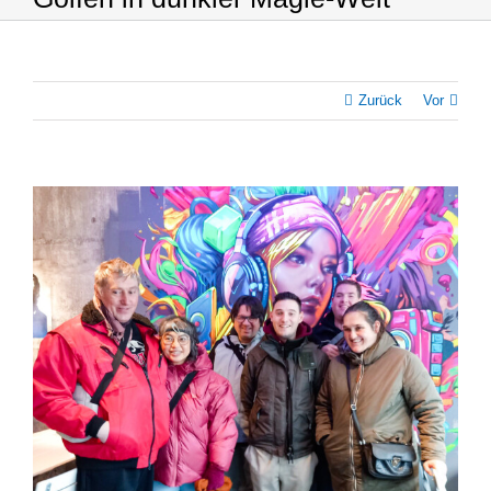
Zurück
Vor
Zeige
grösseres
Bild