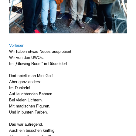
Vor­le­sen
Wir haben etwas Neu­es aus­pro­biert.
Wir von den UWOs.
Im „Glo­wing Room“ in Düs­sel­dorf.
Dort spielt man Mini-Golf.
Aber ganz anders:
Im Dun­keln!
Auf leuch­ten­den Bah­nen.
Bei vie­len Lich­tern.
Mit magi­schen Figu­ren.
Und in bun­ten Far­ben.
Das war auf­re­gend.
Auch ein biss­chen kniff­lig.