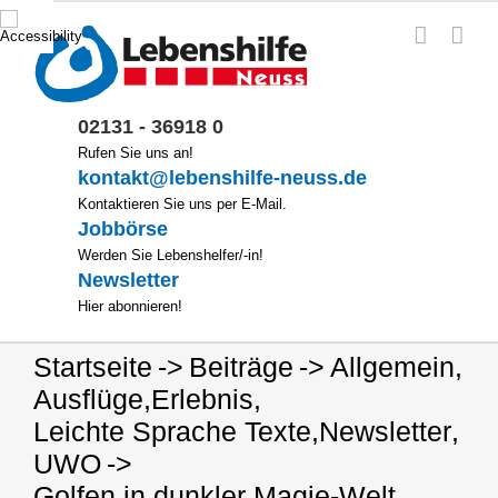
Zum
Inhalt
springen
02131 - 36918 0
Rufen Sie uns an!
kontakt@lebenshilfe-neuss.de
Kontaktieren Sie uns per E-Mail.
Jobbörse
Werden Sie Lebenshelfer/-in!
Newsletter
Hier abonnieren!
Startseite
Beiträge
Allgemein
,
Ausflüge
,
Erlebnis
,
Leichte Sprache Texte
,
Newsletter
,
UWO
Golfen in dunkler Magie-Welt