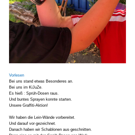
Vor­le­sen
Bei uns stand etwas Beson­de­res an.
Bei uns im KiJu­Ze.
Es hieß : Sprüh-Dosen raus.
Und bun­tes Spray­en konn­te star­ten.
Unse­re Graffiti-Aktion!
Wir haben die Lein-Wände vor­be­rei­tet.
Und dar­auf vor·gezeichnet.
Danach haben wir Scha­blo­nen aus·geschnitten.