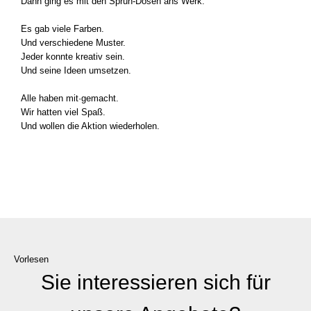
Dann ging es mit den Sprüh-Dosen ans Werk.
Es gab vie­le Far­ben.
Und ver­schie­de­ne Mus­ter.
Jeder konn­te krea­tiv sein.
Und sei­ne Ideen umset­zen.
Alle haben mit·gemacht.
Wir hat­ten viel Spaß.
Und wol­len die Akti­on wie­der­ho­len.
Vorlesen
Sie interessieren sich für