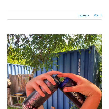
Zurück
Vor
Zeige
grösseres
Bild