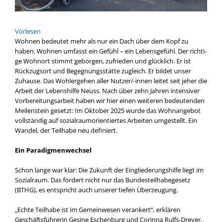
Vor­le­sen
Woh­nen bedeu­tet mehr als nur ein Dach über dem Kopf zu
haben. Woh­nen umfasst ein Gefühl – ein Lebens­ge­fühl. Der rich­ti­
ge Wohn­ort stimmt gebor­gen, zufrie­den und glück­lich. Er ist
Rück­zugs­ort und Begeg­nungs­stät­te zugleich. Er bil­det unser
Zuhau­se. Das Wohl­erge­hen aller Nutzer/-innen lei­tet seit jeher die
Arbeit der Lebens­hil­fe Neuss. Nach über zehn Jah­ren inten­si­ver
Vor­be­rei­tungs­ar­beit haben wir hier einen wei­te­ren bedeu­ten­den
Mei­len­stein gesetzt: Im Okto­ber 2025 wur­de das Wohn­an­ge­bot
voll­stän­dig auf sozi­al­raum­ori­en­tier­tes Arbei­ten umge­stellt. Ein
Wan­del, der Teil­ha­be neu defi­niert.
Ein Para­dig­men­wech­sel
Schon lan­ge war klar: Die Zukunft der Ein­glie­de­rungs­hil­fe liegt im
Sozi­al­raum. Das for­dert nicht nur das Bun­des­teil­ha­be­ge­setz
(BTHG), es ent­spricht auch unse­rer tie­fen Über­zeu­gung.
„Ech­te Teil­ha­be ist im Gemein­we­sen ver­an­kert“, erklä­ren
Geschäfts­füh­re­rin Gesi­ne Eschen­burg und Corin­na Rulfs-Dreyer,