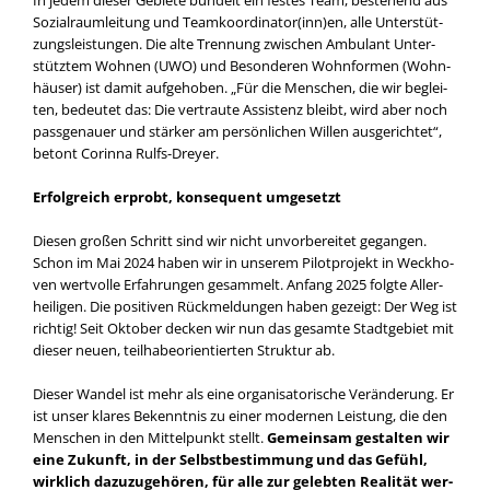
In jedem die­ser Gebie­te bün­delt ein fes­tes Team, bestehend aus
Sozi­al­raum­lei­tung und Teamkoordinator(inn)en, alle Unter­stüt­
zungs­leis­tun­gen. Die alte Tren­nung zwi­schen Ambu­lant Unter­
stütz­tem Woh­nen (UWO) und Beson­de­ren Wohn­for­men (Wohn­
häu­ser) ist damit auf­ge­ho­ben. „Für die Men­schen, die wir beglei­
ten, bedeu­tet das: Die ver­trau­te Assis­tenz bleibt, wird aber noch
pass­ge­nau­er und stär­ker am per­sön­li­chen Wil­len aus­ge­rich­tet“,
betont Corin­na Rulfs-Dreyer.
Erfolg­reich erprobt, kon­se­quent umge­setzt
Die­sen gro­ßen Schritt sind wir nicht unvor­be­rei­tet gegan­gen.
Schon im Mai 2024 haben wir in unse­rem Pilot­pro­jekt in Weck­ho­
ven wert­vol­le Erfah­run­gen gesam­melt. Anfang 2025 folg­te Aller­
hei­li­gen. Die posi­ti­ven Rück­mel­dun­gen haben gezeigt: Der Weg ist
rich­tig! Seit Okto­ber decken wir nun das gesam­te Stadt­ge­biet mit
die­ser neu­en, teil­ha­be­ori­en­tier­ten Struk­tur ab.
Die­ser Wan­del ist mehr als eine orga­ni­sa­to­ri­sche Ver­än­de­rung. Er
ist unser kla­res Bekennt­nis zu einer moder­nen Leis­tung, die den
Men­schen in den Mit­tel­punkt stellt.
Gemein­sam gestal­ten wir
eine Zukunft, in der Selbst­be­stim­mung und das Gefühl,
wirk­lich dazu­zu­ge­hö­ren, für alle zur geleb­ten Rea­li­tät wer­