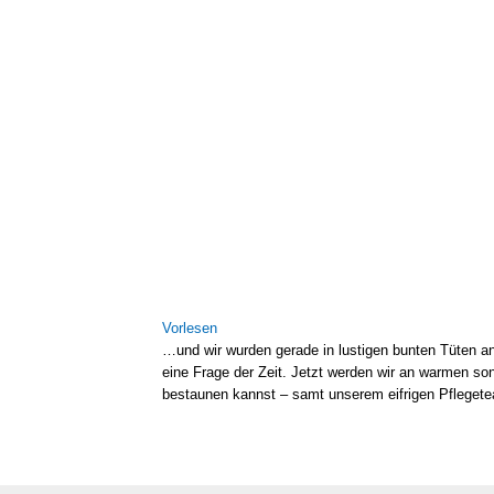
Vor­le­sen
…und wir wur­den gera­de in lus­ti­gen bun­ten Tüten a
eine Fra­ge der Zeit. Jetzt wer­den wir an war­men son­
bestau­nen kannst – samt unse­rem eif­ri­gen Pfle­ge­