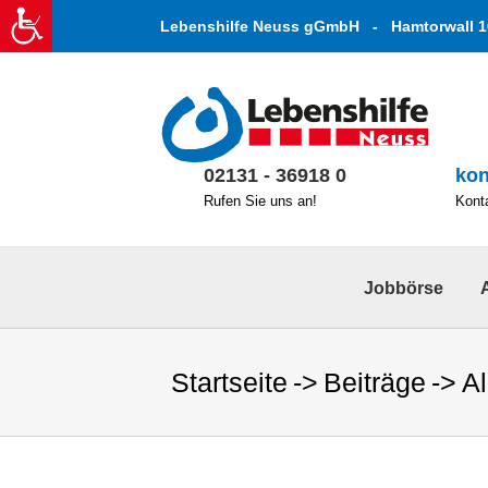
Zum
Lebenshilfe Neuss gGmbH - Hamtorwall 1
Inhalt
springen
02131 - 36918 0
kon
Rufen Sie uns an!
Konta
Jobbörse
Startseite
Beiträge
A