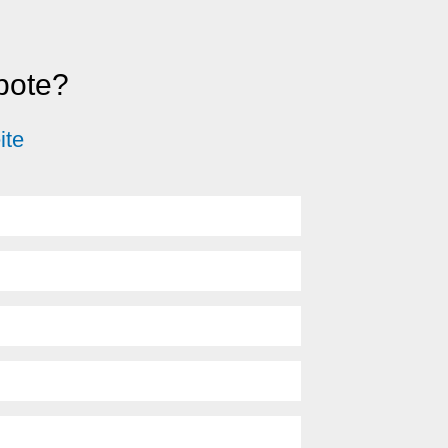
ebote?
ite