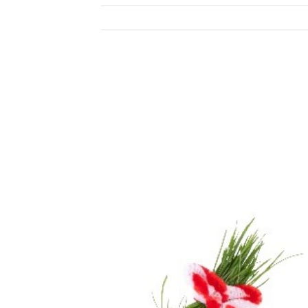
Zeige
grösseres
Bild