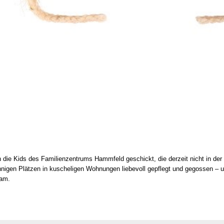
n die Kids des Fami­li­en­zen­trums Hamm­feld geschickt, die der­zeit nicht in der
ni­gen Plät­zen in kusche­li­gen Woh­nun­gen lie­be­voll gepflegt und gegos­sen –
team.