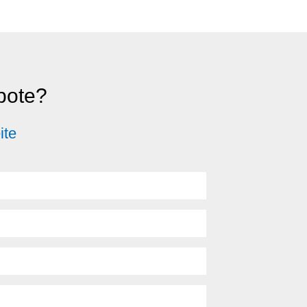
ebote?
ite