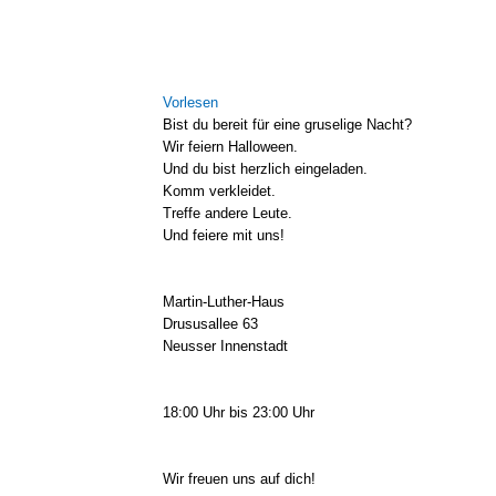
Zeige
grösseres
Vor­le­sen
Bild
Bist du bereit für eine gru­se­li­ge Nacht?
Wir fei­ern Hal­lo­ween.
Und du bist herz­lich ein­ge­la­den.
Komm ver­klei­det.
Tref­fe ande­re Leu­te.
Und feie­re mit uns!
Martin-Luther-Haus
Dru­su­s­al­lee 63
Neus­ser Innen­stadt
18:00 Uhr bis 23:00 Uhr
Wir freu­en uns auf dich!