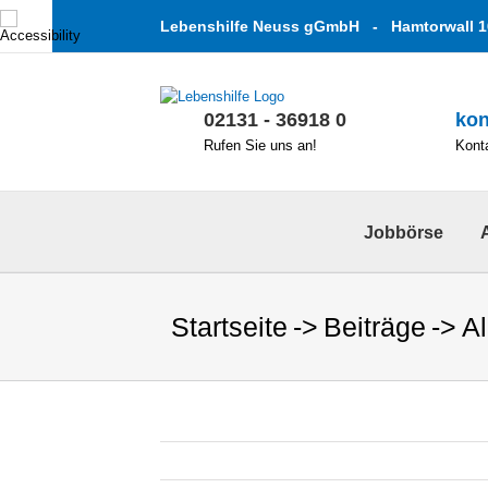
Zum
Lebenshilfe Neuss gGmbH - Hamtorwall 1
Inhalt
springen
02131 - 36918 0
kon
Rufen Sie uns an!
Konta
Jobbörse
Startseite
Beiträge
A