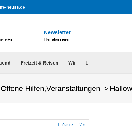
lfe-neuss.de
Newsletter
lfer/-in!
Hier abonnieren!
ugend
Freizeit & Reisen
Wir
,
Offene Hilfen
,
Veranstaltungen
Hallow
Zurück
Vor