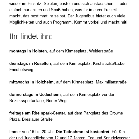
wie­der im Ein­satz. Spie­len, bas­teln und sich aus­tau­schen — oder
ein­fach nur chil­len und Spaß haben, was ihr in eurer Frei­zeit
macht, das bestimmt ihr selbst. Der Jugend­bus bie­tet euch vie­le
Mög­lich­kei­ten und auch Pro­gramm. Kommt vor­bei und macht mit!
Ihr findet ihn:
mon­tags in Hois­ten
, auf dem Kir­mes­platz, Wel­d­er­stra­ße
diens­tags in Rosel­len
, auf dem Kir­mes­platz, Kirchstraße/Ecke
Fried­hofs­weg
mitt­wochs in Holz­heim
, auf dem Kir­mes­platz
,
Maxi­mi­li­an­stra­ße
don­ners­tags in Uedes­heim
, auf dem Kir­mes­platz vor der
Bezirks­sport­an­la­ge, Nor­fer Weg
frei­tags am Rheinpark-Center
, auf dem Park­platz des Crow­ne
Pla­za, Bres­lau­er Stra­ße
Immer von 16 bis 20 Uhr.
Die Teil­nah­me ist kos­ten­frei
. Für Kin­
der und Jugend­li­che von 12 und 17 Jah­ren. Tee und Spru­del­was­ser