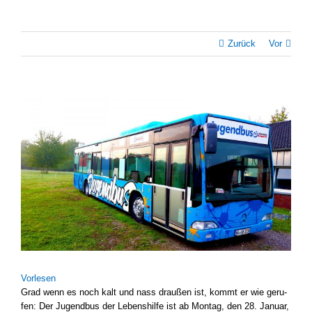
Zurück
Vor
Zeige
grösseres
Bild
Vor­le­sen
Grad wenn es noch kalt und nass drau­ßen ist, kommt er wie geru­
fen: Der Jugend­bus der Lebens­hil­fe ist ab Mon­tag, den 28. Janu­ar,