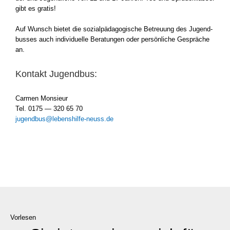
gibt es gra­tis!
Auf Wunsch bie­tet die sozi­al­päd­ago­gi­sche Betreu­ung des Jugend­
bus­ses auch indi­vi­du­el­le Bera­tun­gen oder per­sön­li­che Gesprä­che
an.
Kontakt Jugendbus:
Car­men Mon­sieur
Tel. 0175 — 320 65 70
jugendbus@lebenshilfe-neuss.de
Vorlesen