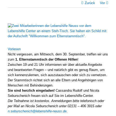
Zurück
Vor
Zeige
grösseres
Bild
Vor­le­sen
Nicht ver­ges­sen, am Mitt­woch, dem 30. Sep­tem­ber, tref­fen wir uns
zum
1. Eltern­stamm­tisch der Offe­nen Hil­fen
!
Zwi­schen 19 und 21 Uhr infor­mie­ren wir über aktu­el­le Ange­bo­te
und beant­wor­ten Fra­gen – und natür­lich gibt es genug Raum, um
sich ken­nen­zu­ler­nen, sich aus­zu­tau­schen oder sich zu ver­net­zen.
Der Stamm­tisch rich­tet sich an alle Eltern und Ange­hö­ri­gen von
Men­schen mit Behin­de­run­gen.
Sie sind herz­lich ein­ge­la­den!
Cas­san­dra Rudolf und Nico­la
Sebur­sche­nich freu­en sich auf Sie im Lebenshilfe-Center.
Die Teil­nah­me ist kos­ten­los. Anmel­dun­gen bit­te tele­fo­nisch oder
per Mail an Nico­la Sebur­sche­nich unter 02131 – 406 3915 oder
n.seburschenich@lebenshilfe-neuss.de
.