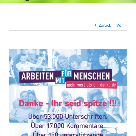
Zurück
Vor
Zeige
grösseres
Bild