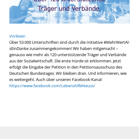
Vor­le­sen
Über 53.000 Unter­schrif­ten sind durch die Initia­ti­ve #Mehr­WertAl­
sEinD­an­ke zusam­men­ge­kom­men! Wir haben mit­ge­macht –
genau­so wie mehr als 120 unter­stüt­zen­de Trä­ger und Ver­bän­de
aus der Sozi­al­wirt­schaft. Die ers­te Hür­de ist erklom­men. Jetzt
erfolgt die Ein­ga­be der Peti­ti­on in den Peti­ti­ons­aus­schuss des
Deut­schen Bun­des­ta­ges. Wir blei­ben dran. Und infor­mie­ren, wie
es wei­ter­geht. Auch über unse­ren Facebook-Kanal:
https://www.facebook.com/LebenshilfeNeuss/