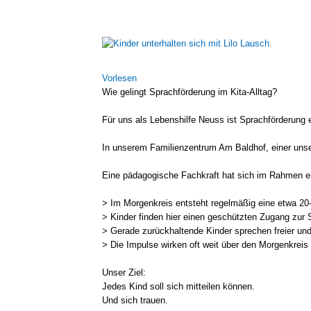
Zeige
grösseres
Bild
Vor­le­sen
Wie gelingt Sprach­för­de­rung im Kita-Alltag?
Für uns als Lebens­hil­fe Neuss ist Sprach­för­de­rung ei
In unse­rem Fami­li­en­zen­trum Am Bald­hof, einer unse­
Eine päd­ago­gi­sche Fach­kraft hat sich im Rah­men ein
> Im Mor­gen­kreis ent­steht regel­mä­ßig eine etwa 20
> Kin­der fin­den hier einen geschütz­ten Zugang zur 
> Gera­de zurück­hal­ten­de Kin­der spre­chen frei­er un
> Die Impul­se wir­ken oft weit über den Mor­gen­kreis 
Unser Ziel:
Jedes Kind soll sich mit­tei­len kön­nen.
Und sich trau­en.