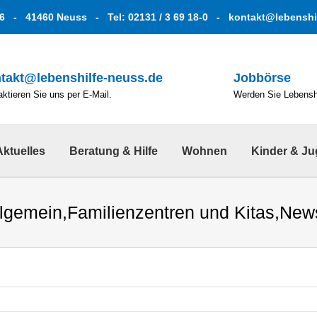
6 - 41460 Neuss - Tel: 02131 / 3 69 18-0 -
kontakt@lebenshi
takt@lebenshilfe-neuss.de
Jobbörse
ktieren Sie uns per E-Mail.
Werden Sie Lebenshe
Aktuelles
Beratung & Hilfe
Wohnen
Kinder & J
llgemein
,
Familienzentren und Kitas
,
News