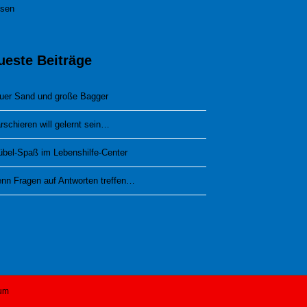
esen
ueste Beiträge
uer Sand und große Bagger
rschieren will gelernt sein…
übel-Spaß im Lebenshilfe-Center
nn Fragen auf Antworten treffen…
um