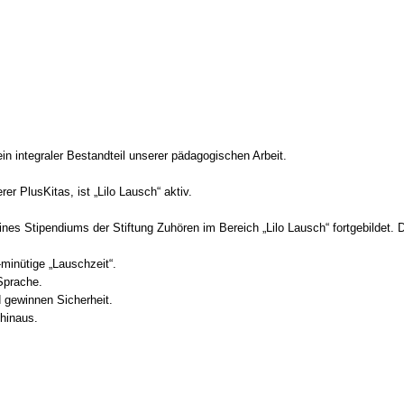
n inte­gra­ler Bestand­teil unse­rer päd­ago­gi­schen Arbeit.
rer Plus­Ki­tas, ist „Lilo Lausch“ aktiv.
es Sti­pen­di­ums der Stif­tung Zuhö­ren im Bereich „Lilo Lausch“ fort­ge­bil­det.
-minütige „Lausch­zeit“.
Spra­che.
d gewin­nen Sicher­heit.
hin­aus.