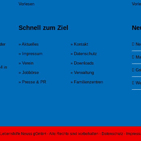
Vorlesen
Vorl
Schnell zum Ziel
Ne
der
» Aktuelles
» Kontakt
Ne
» Impressum
» Datenschutz
Ma
» Verein
» Downloads
4 in
Gr
» Jobbörse
» Verwaltung
» Presse & PR
» Familienzentren
We
Lebenshilfe Neuss gGmbH - Alle Rechte sind vorbehalten -
Datenschutz
-
Impress