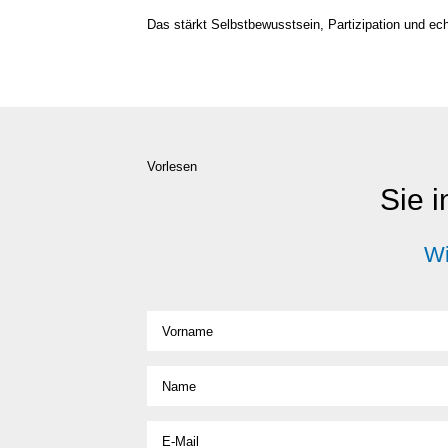
Das stärkt Selbst­be­wusst­sein, Par­ti­zi­pa­ti­on und ech­
Vorlesen
Sie i
Wi