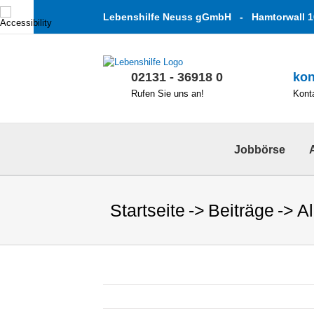
Zum
Lebenshilfe Neuss gGmbH - Hamtorwall 1
Inhalt
springen
02131 - 36918 0
kon
Rufen Sie uns an!
Konta
Jobbörse
Startseite
Beiträge
A