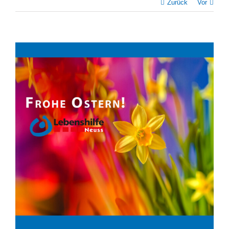
Zurück
Vor
Zeige
grösseres
Bild