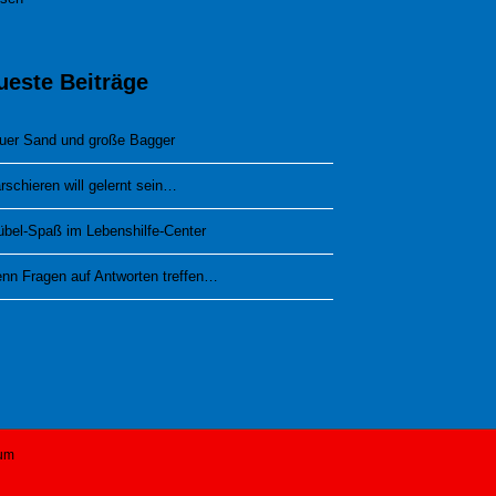
ueste Beiträge
uer Sand und große Bagger
rschieren will gelernt sein…
übel-Spaß im Lebenshilfe-Center
nn Fragen auf Antworten treffen…
um