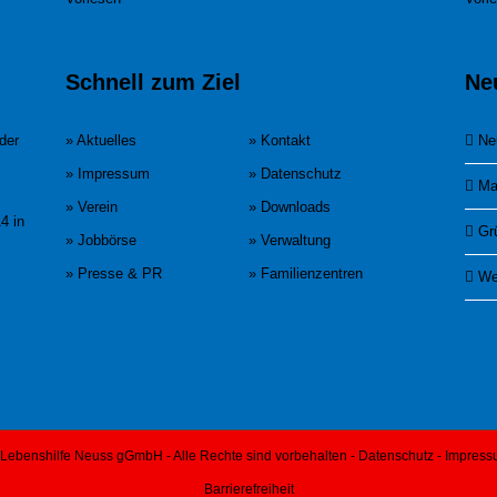
Schnell zum Ziel
Ne
der
» Aktuelles
» Kontakt
Ne
» Impressum
» Datenschutz
Ma
» Verein
» Downloads
4 in
Gr
» Jobbörse
» Verwaltung
» Presse & PR
» Familienzentren
We
Lebenshilfe Neuss gGmbH - Alle Rechte sind vorbehalten -
Datenschutz
-
Impress
Barrierefreiheit