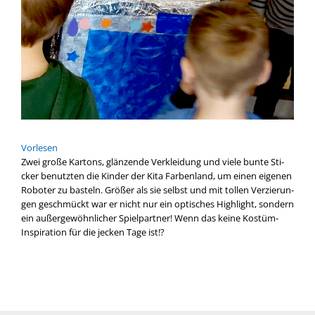
Vor­le­sen
Zwei gro­ße Kar­tons, glän­zen­de Ver­klei­dung und vie­le bun­te Sti­
cker benutz­ten die Kin­der der Kita Far­ben­land, um einen eige­nen
Robo­ter zu bas­teln. Grö­ßer als sie selbst und mit tol­len Ver­zie­run­
gen geschmückt war er nicht nur ein opti­sches High­light, son­dern
ein außer­ge­wöhn­li­cher Spiel­part­ner! Wenn das kei­ne Kostüm-
Inspiration für die jecken Tage ist!?