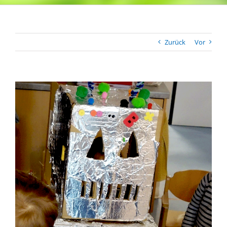
Zurück
Vor
Zeige
grösseres
Bild