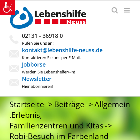
Zum
Inhalt
springen
02131 - 36918 0
Rufen Sie uns an!
kontakt@lebenshilfe-neuss.de
Kontaktieren Sie uns per E-Mail.
Jobbörse
Werden Sie Lebenshelfer/-in!
Newsletter
Hier abonnieren!
Startseite
Beiträge
Allgemein
,
Erlebnis
,
Familienzentren und Kitas
Robi-Besuch im Farbenland