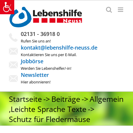
Zum
Inhalt
springen
02131 - 36918 0
Rufen Sie uns an!
kontakt@lebenshilfe-neuss.de
Kontaktieren Sie uns per E-Mail.
Jobbörse
Werden Sie Lebenshelfer/-in!
Newsletter
Hier abonnieren!
Startseite
Beiträge
Allgemein
,
Leichte Sprache Texte
Schutz für Fledermäuse