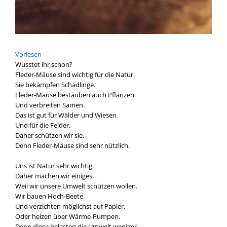
Vor­le­sen
Wuss­tet ihr schon?
Fleder-Mäuse sind wich­tig für die Natur.
Sie bekämp­fen Schäd­lin­ge.
Fleder-Mäuse bestäu­ben auch Pflan­zen.
Und ver­brei­ten Samen.
Das ist gut für Wäl­der und Wie­sen.
Und für die Fel­der.
Daher schüt­zen wir sie.
Denn Fleder-Mäuse sind sehr nütz­lich.
Uns ist Natur sehr wich­tig.
Daher machen wir eini­ges.
Weil wir unse­re Umwelt schüt­zen wol­len.
Wir bau­en Hoch-Beete.
Und ver­zich­ten mög­lichst auf Papier.
Oder hei­zen über Wärme-Pumpen.
Denn die­se belas­ten die Umwelt weni­ger.