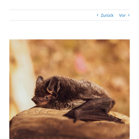
Zurück
Vor
Zeige
grösseres
Bild