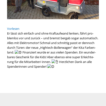
Vor­le­sen
Er lässt sich ein­fach und ohne Kraft­auf­wand len­ken, fährt pro­
blem­los vor und zurück – und bremst berg­ab sogar auto­ma­tisch.
Alles mit Elek­tro­mo­tor! Schmal und schnit­tig passt er den­noch
durch Türen: der neue „Hightech-Bollerwagen“ der Kita Far­ben­
land.
Finan­ziert wur­de er aus vie­len Spen­den. Ein wun­der­
ba­res Geschenk für die Kids! Aber eben­so eine super Erleich­te­
rung für die Mitarbeiter/-innen.
Herz­li­chen Dank an alle
Spen­de­rin­nen und Spen­der!