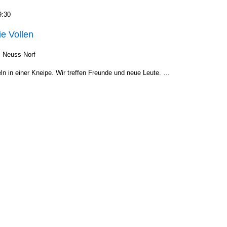
9:30
ie Vollen
2, Neuss-Norf
n in einer Knei­pe. Wir tref­fen Freun­de und neue Leu­te.
…