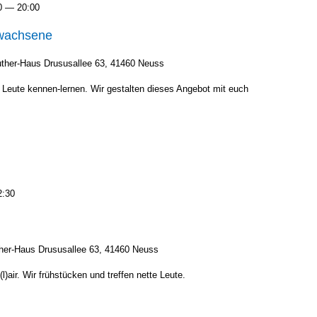
0
—
20:00
Erwachsene
Luther-Haus
Dru­su­s­al­lee 63, 41460 Neuss
 Leu­te kennen-lernen. Wir gestal­ten die­ses Ange­bot mit euch
2:30
uther-Haus
Dru­su­s­al­lee 63, 41460 Neuss
)air. Wir früh­stü­cken und tref­fen net­te Leu­te.