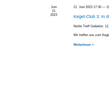
Juni
21. Juni 2023 17:30
—
1
21
2023
Kegel-Club 3: In d
Nor­fer Treff
Gei­bel­str. 1
Wir tref­fen uns zum Kegel
Wei­ter­le­sen >