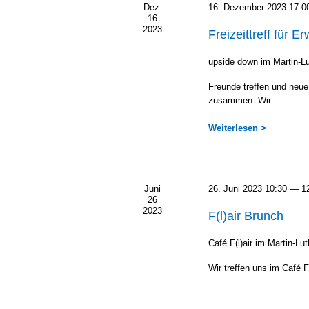
Dez.
16. Dezem­ber 2023 17:0
sel­
16
wort.
2023
Freizeittreff für 
upsi­de down im Martin-
Freun­de tref­fen und neue
zusam­men. Wir
…
Wei­ter­le­sen >
Juni
26. Juni 2023 10:30
—
1
26
2023
F(l)air Brunch
Café F(l)air im Martin-L
Wir tref­fen uns im Café F(l