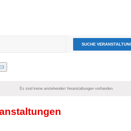
SUCHE VERANSTALTUN
n
Es sind kei­ne anste­hen­den Ver­an­stal­tun­gen vor­han­den.
anstaltungen