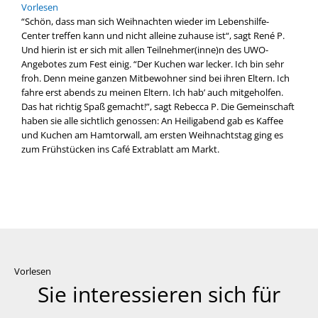
Vor­le­sen
“Schön, dass man sich Weih­nach­ten wie­der im Lebenshilfe-
Center tref­fen kann und nicht allei­ne zuhau­se ist“, sagt René P.
Und hier­in ist er sich mit allen Teilnehmer(inne)n des UWO-
Angebotes zum Fest einig. “Der Kuchen war lecker. Ich bin sehr
froh. Denn mei­ne gan­zen Mit­be­woh­ner sind bei ihren Eltern. Ich
fah­re erst abends zu mei­nen Eltern. Ich hab’ auch mit­ge­hol­fen.
Das hat rich­tig Spaß gemacht!”, sagt Rebec­ca P. Die Gemein­schaft
haben sie alle sicht­lich genos­sen: An Hei­lig­abend gab es Kaf­fee
und Kuchen am Ham­tor­wall, am ers­ten Weih­nachts­tag ging es
zum Früh­stü­cken ins Café Extra­blatt am Markt.
Vorlesen
Sie interessieren sich für