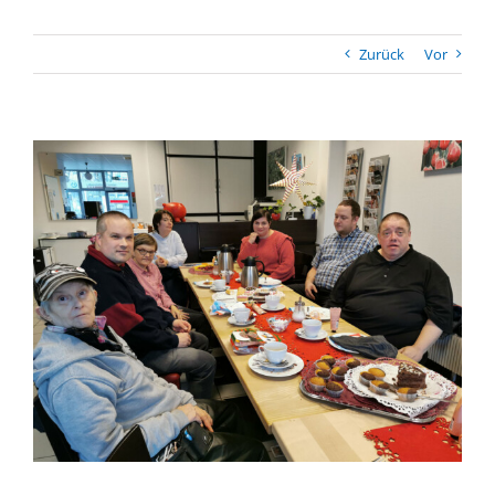
Zurück
Vor
Zeige
grösseres
Bild