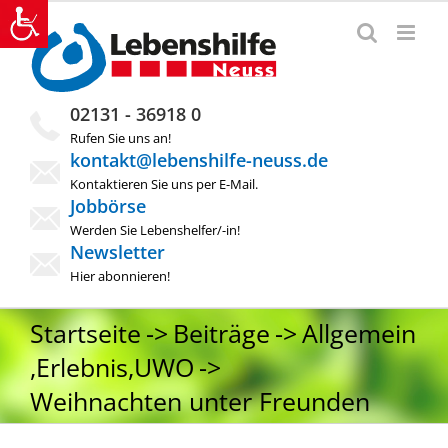
Zum
Inhalt
springen
02131 - 36918 0
Rufen Sie uns an!
kontakt@lebenshilfe-neuss.de
Kontaktieren Sie uns per E-Mail.
Jobbörse
Werden Sie Lebenshelfer/-in!
Newsletter
Hier abonnieren!
Startseite
Beiträge
Allgemein
,
Erlebnis
,
UWO
Weihnachten unter Freunden