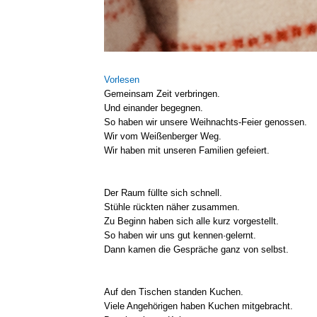
Vor­le­sen
Gemein­sam Zeit ver­brin­gen.
Und ein­an­der begeg­nen.
So haben wir unse­re Weihnachts-Feier genos­sen.
Wir vom Wei­ßen­ber­ger Weg.
Wir haben mit unse­ren Fami­li­en gefei­ert.
Der Raum füll­te sich schnell.
Stüh­le rück­ten näher zusam­men.
Zu Beginn haben sich alle kurz vor­ge­stellt.
So haben wir uns gut kennen·gelernt.
Dann kamen die Gesprä­che ganz von selbst.
Auf den Tischen stan­den Kuchen.
Vie­le Ange­hö­ri­gen haben Kuchen mit­ge­bracht.