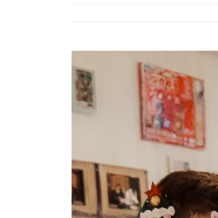
Zeige
grösseres
Bild