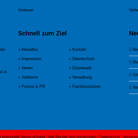
Vorlesen
Vorl
Schnell zum Ziel
Ne
der
» Aktuelles
» Kontakt
Ne
» Impressum
» Datenschutz
Ma
» Verein
» Downloads
4 in
Gr
» Jobbörse
» Verwaltung
» Presse & PR
» Familienzentren
We
Lebenshilfe Neuss gGmbH - Alle Rechte sind vorbehalten -
Datenschutz
-
Impress