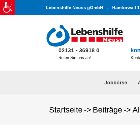
Zum
Lebenshilfe Neuss gGmbH - Hamtorwall 1
Inhalt
springen
02131 - 36918 0
kon
Rufen Sie uns an!
Konta
Jobbörse
Startseite
Beiträge
A