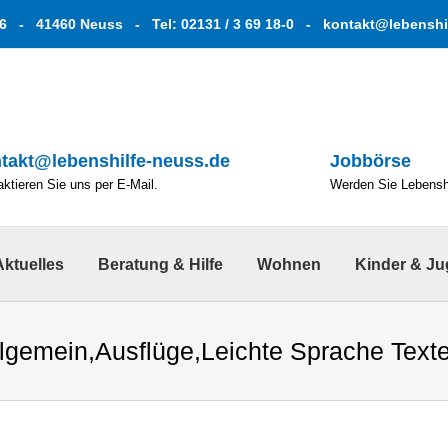
6 - 41460 Neuss - Tel: 02131 / 3 69 18-0 -
kontakt@lebenshi
takt@lebenshilfe-neuss.de
Jobbörse
ktieren Sie uns per E-Mail.
Werden Sie Lebenshe
Aktuelles
Beratung & Hilfe
Wohnen
Kinder & J
llgemein
,
Ausflüge
,
Leichte Sprache Text