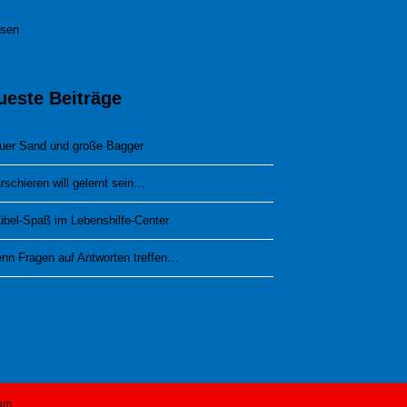
esen
ueste Beiträge
uer Sand und große Bagger
rschieren will gelernt sein…
übel-Spaß im Lebenshilfe-Center
nn Fragen auf Antworten treffen…
um