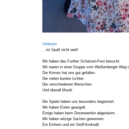
Vor­le­sen
…ist Spaß nicht weit!
Wir haben das Fur­ther Schützen-Fest besucht.
Wir waren in einer Grup­pe vom Wei­ßen­ber­ger Weg d
Die Kir­mes hat uns gut gefal­len.
Die vie­len bun­ten Lich­ter.
Die ver­schie­de­nen Men­schen.
Und über­all Musik.
Die Spie­le haben uns beson­ders begeis­tert.
Wir haben Enten gean­gelt.
Eini­ge haben beim Dosen­wer­fen abge­räumt.
Wir haben wit­zi­ge Sachen gewon­nen:
Ein Ein­horn und ein Stoff-Krokodil.