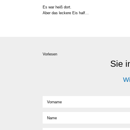
Es war heiß dort.
Aber das lecke­re Eis half…
Vorlesen
Sie i
Wi