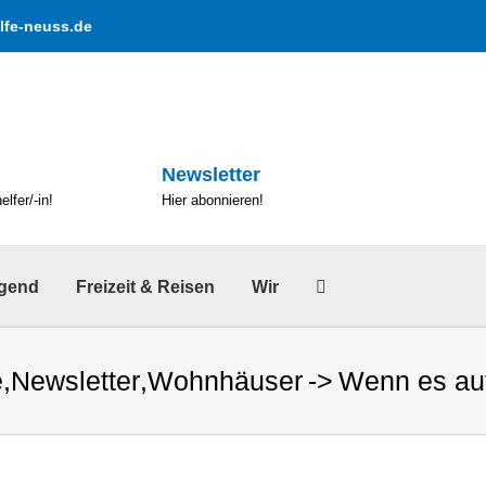
lfe-neuss.de
Newsletter
lfer/-in!
Hier abonnieren!
ugend
Freizeit & Reisen
Wir
e
,
Newsletter
,
Wohnhäuser
Wenn es auf