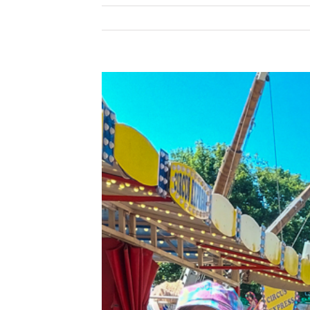
Zeige
grösseres
Bild