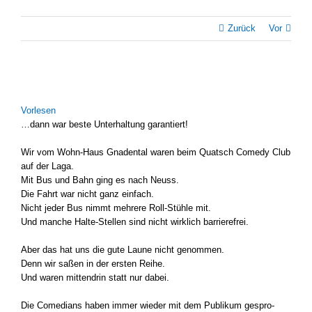
Zurück
Vor
Zeige
grösseres
Vor­le­sen
Bild
…dann war bes­te Unter­hal­tung garan­tiert!
Wir vom Wohn-Haus Gna­den­tal waren beim Quatsch Come­dy Club
auf der Laga.
Mit Bus und Bahn ging es nach Neuss.
Die Fahrt war nicht ganz ein­fach.
Nicht jeder Bus nimmt meh­re­re Roll-Stühle mit.
Und man­che Halte-Stellen sind nicht wirk­lich bar­rie­re­frei.
Aber das hat uns die gute Lau­ne nicht genom­men.
Denn wir saßen in der ers­ten Rei­he.
Und waren mit­ten­drin statt nur dabei.
Die Come­di­ans haben immer wie­der mit dem Publi­kum gespro­