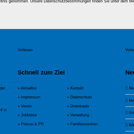
nntnis genommen. Unsere Datenschutzbestimmungen finden Sie unter dem M
Vorlesen
Vorl
Schnell zum Ziel
Ne
der
» Aktuelles
» Kontakt
Ne
» Impressum
» Datenschutz
Ma
» Verein
» Downloads
4 in
Gr
» Jobbörse
» Verwaltung
» Presse & PR
» Familienzentren
We