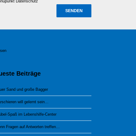
enüpunkt Datenschutz
esen
ueste Beiträge
uer Sand und große Bagger
rschieren will gelernt sein…
übel-Spaß im Lebenshilfe-Center
nn Fragen auf Antworten treffen…