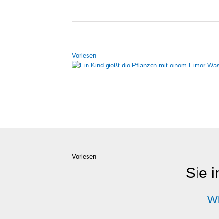
Vor­le­sen
Vorlesen
Sie i
Wi