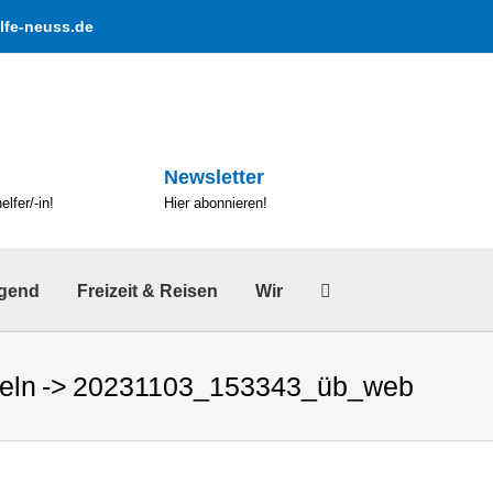
lfe-neuss.de
Newsletter
lfer/-in!
Hier abonnieren!
ugend
Freizeit & Reisen
Wir
eln
20231103_153343_üb_web