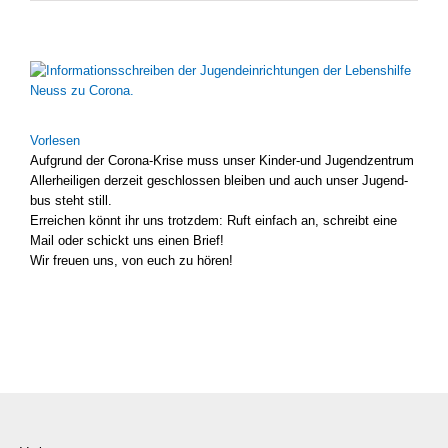
Zeige
grösseres
Bild
Vor­le­sen
Auf­grund der Corona-Krise muss unser Kinder-und Jugend­zen­trum
Aller­hei­li­gen der­zeit geschlos­sen blei­ben und auch unser Jugend­
bus steht still.
Errei­chen könnt ihr uns trotz­dem: Ruft ein­fach an, schreibt eine
Mail oder schickt uns einen Brief!
Wir freu­en uns, von euch zu hören!