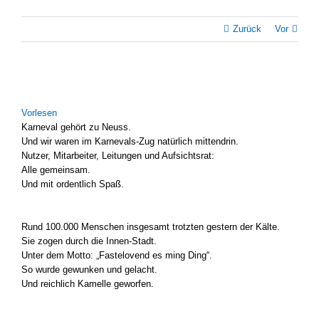
Zurück
Vor
Zeige
grösseres
Vor­le­sen
Bild
Kar­ne­val gehört zu Neuss.
Und wir waren im Karnevals-Zug natür­lich mit­ten­drin.
Nut­zer, Mit­ar­bei­ter, Lei­tun­gen und Auf­sichts­rat:
Alle gemein­sam.
Und mit ordent­lich Spaß.
Rund 100.000 Men­schen ins­ge­samt trotz­ten ges­tern der Käl­te.
Sie zogen durch die Innen-Stadt.
Unter dem Mot­to: „Fas­tel­ovend es ming Ding“.
So wur­de gewun­ken und gelacht.
Und reich­lich Kamel­le gewor­fen.