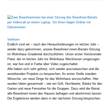
Zeige
grösseres
Bild
Vor­le­sen
End­lich sind wir – nach den Her­aus­for­de­run­gen im letz­ten Jahr –
wie­der dazu gekom­men, unse­re Bewohner/-innen-Beirats-Sitzung
im Wohn­haus Gna­den­tal durch­zu­füh­ren. Unser ers­ter Vor­sit­zen­der
Peter, der im letz­ten Jahr ins Wohn­haus Weck­ho­ven umge­zo­gen
ist, war live und in Far­be über Video zuge­schal­tet
.
Alle haben sich sehr gefreut, sich wie­der aus­zu­tau­schen und die
anste­hen­den Pro­jek­te zu bespre­chen. An ers­ter Stel­le stan­den
Wün­sche, um neue Din­ge für das Wohn­haus anzu­schaf­fen. Hier
wur­den Ideen gesam­melt – wie ein Grill, Hoch­bee­te, Bän­ke für den
Gar­ten und neue Fern­se­her für die Grup­pen. Dazu wird der Bei­rat
alle Bewohner/-innen des Hau­ses befra­gen und abstim­men las­sen.
Die Ergeb­nis­se wer­den dann in der nächs­ten Sit­zung bespro­chen.