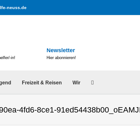
lfe-neuss.de
Newsletter
lfer/-in!
Hier abonnieren!
ugend
Freizeit & Reisen
Wir
-90ea-4fd6-8ce1-91ed54438b00_oEAM