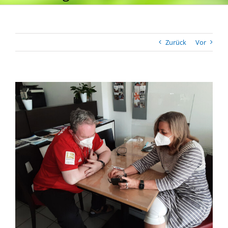
Zurück
Vor
Zeige
grösseres
Bild