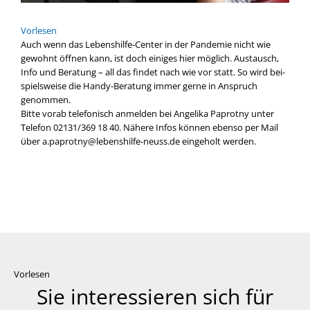
Vor­le­sen
Auch wenn das Lebenshilfe-Center in der Pan­de­mie nicht wie
gewohnt öff­nen kann, ist doch eini­ges hier mög­lich. Aus­tausch,
Info und Bera­tung – all das fin­det nach wie vor statt. So wird bei­
spiels­wei­se die Handy-Beratung immer ger­ne in Anspruch
genom­men.
Bit­te vor­ab tele­fo­nisch anmel­den bei Ange­li­ka Paprot­ny unter
Tele­fon 02131/369 18 40. Nähe­re Infos kön­nen eben­so per Mail
über a.paprotny@lebenshilfe-neuss.de ein­ge­holt wer­den.
Vorlesen
Sie interessieren sich für