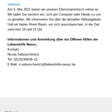
Vor­le­sen
Am 5. Mai 2021 bie­ten wir unse­ren Eltern­stamm­tisch online an.
Wir laden Sie herz­lich ein, sich per Com­pu­ter oder Han­dy zu uns
zu gesel­len. Wir infor­mie­ren Sie über die aktu­el­len Hil­fe­an­ge­bo­te.
Und wir bie­ten Ihnen Raum, um sich aus­zu­tau­schen; in der Zeit
zwi­schen 19 und 21 Uhr.
Infor­ma­tio­nen und Anmel­dung
über die Offe­nen Hil­fen der
Lebens­hil­fe Neuss,
Kon­takt:
Nico­la Sebur­sche­nich
Tel: 02131/40639–15
E‑Mail: n.seburschenich@lebenshilfe-neuss.de