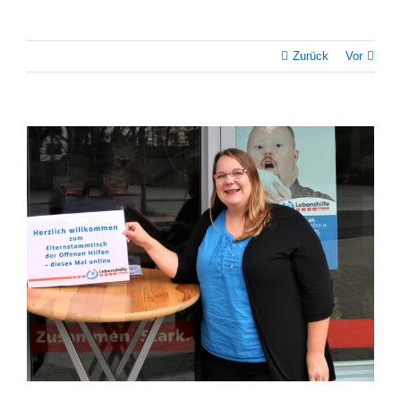
Zurück
Vor
Zeige
grösseres
Bild