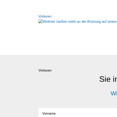
Vor­le­sen
Vorlesen
Sie i
Wi