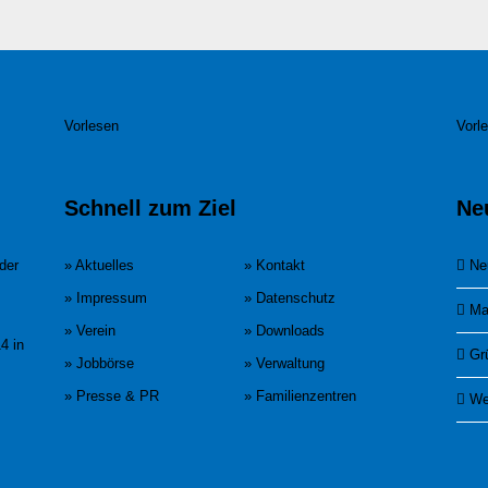
Vorlesen
Vorl
Schnell zum Ziel
Ne
der
» Aktuelles
» Kontakt
Ne
» Impressum
» Datenschutz
Ma
» Verein
» Downloads
4 in
Gr
» Jobbörse
» Verwaltung
» Presse & PR
» Familienzentren
We