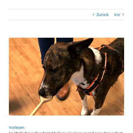
Zurück
Vor
Zeige
grösseres
Bild
Vor­le­sen