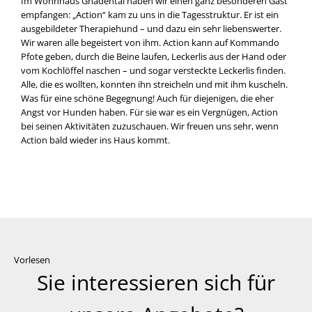
Im Wohn­haus Gna­den­tal haben wir einen ganz beson­de­ren Gast
emp­fan­gen: „Action“ kam zu uns in die Tages­struk­tur. Er ist ein
aus­ge­bil­de­ter The­ra­pie­hund – und dazu ein sehr lie­bens­wer­ter.
Wir waren alle begeis­tert von ihm. Action kann auf Kom­man­do
Pfo­te geben, durch die Bei­ne lau­fen, Lecker­lis aus der Hand oder
vom Koch­löf­fel naschen – und sogar ver­steck­te Lecker­lis fin­den.
Alle, die es woll­ten, konn­ten ihn strei­cheln und mit ihm kuscheln.
Was für eine schö­ne Begeg­nung! Auch für die­je­ni­gen, die eher
Angst vor Hun­den haben. Für sie war es ein Ver­gnü­gen, Action
bei sei­nen Akti­vi­tä­ten zuzu­schau­en. Wir freu­en uns sehr, wenn
Action bald wie­der ins Haus kommt.
Vorlesen
Sie interessieren sich für