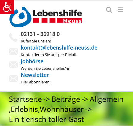
Zum
Inhalt
springen
02131 - 36918 0
Rufen Sie uns an!
kontakt@lebenshilfe-neuss.de
Kontaktieren Sie uns per E-Mail.
Jobbörse
Werden Sie Lebenshelfer/-in!
Newsletter
Hier abonnieren!
Startseite
Beiträge
Allgemein
,
Erlebnis
,
Wohnhäuser
Ein tierisch toller Gast