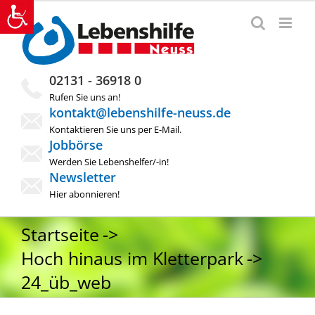
Zum
Inhalt
springen
02131 - 36918 0
Rufen Sie uns an!
kontakt@lebenshilfe-neuss.de
Kontaktieren Sie uns per E-Mail.
Jobbörse
Werden Sie Lebenshelfer/-in!
Newsletter
Hier abonnieren!
Startseite
Hoch hinaus im Kletterpark
24_üb_web