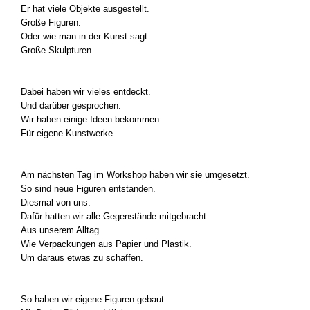
Er hat vie­le Objek­te aus­ge­stellt.
Gro­ße Figu­ren.
Oder wie man in der Kunst sagt:
Gro­ße Skulp­tu­ren.
Dabei haben wir vie­les ent­deckt.
Und dar­über gespro­chen.
Wir haben eini­ge Ideen bekom­men.
Für eige­ne Kunst­wer­ke.
Am nächs­ten Tag im Work­shop haben wir sie umge­setzt.
So sind neue Figu­ren ent­stan­den.
Dies­mal von uns.
Dafür hat­ten wir alle Gegen­stän­de mit­ge­bracht.
Aus unse­rem All­tag.
Wie Ver­pa­ckun­gen aus Papier und Plas­tik.
Um dar­aus etwas zu schaf­fen.
So haben wir eige­ne Figu­ren gebaut.