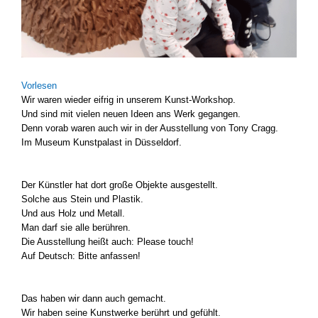
Vor­le­sen
Wir waren wie­der eif­rig in unse­rem Kunst-Workshop.
Und sind mit vie­len neu­en Ideen ans Werk gegan­gen.
Denn vor­ab waren auch wir in der Aus­stel­lung von Tony Cragg.
Im Muse­um Kunst­pa­last in Düs­sel­dorf.
Der Künst­ler hat dort gro­ße Objek­te aus­ge­stellt.
Sol­che aus Stein und Plas­tik.
Und aus Holz und Metall.
Man darf sie alle berüh­ren.
Die Aus­stel­lung heißt auch: Plea­se touch!
Auf Deutsch: Bit­te anfas­sen!
Das haben wir dann auch gemacht.
Wir haben sei­ne Kunst­wer­ke berührt und gefühlt.