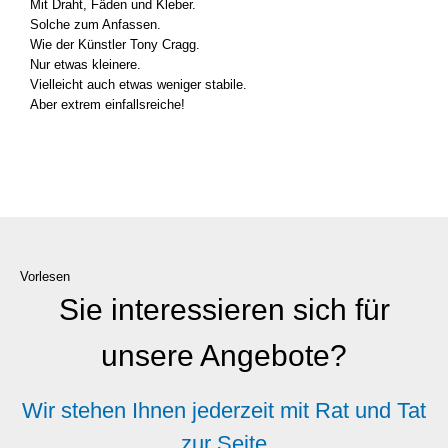
Mit Draht, Fäden und Kle­ber.
Sol­che zum Anfas­sen.
Wie der Künst­ler Tony Cragg.
Nur etwas klei­ne­re.
Viel­leicht auch etwas weni­ger sta­bi­le.
Aber extrem ein­falls­rei­che!
Vorlesen
Sie interessieren sich für
unsere Angebote?
Wir stehen Ihnen jederzeit mit Rat und Tat
zur Seite