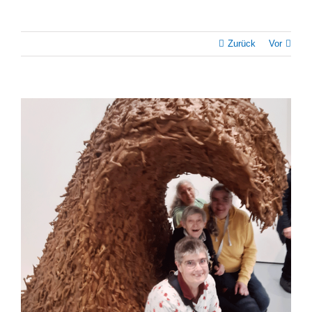
Zurück
Vor
Zeige
grösseres
Bild