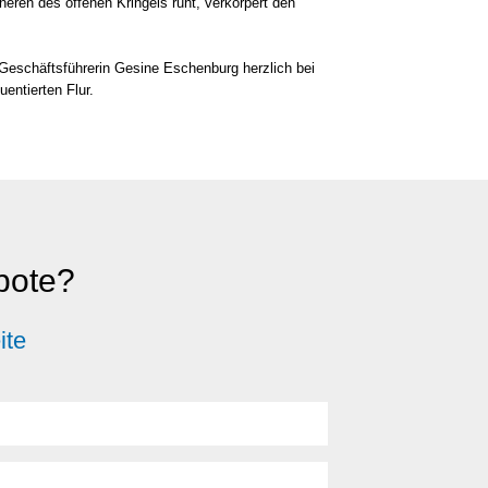
­ren des offe­nen Krin­gels ruht, ver­kör­pert den
h Geschäfts­füh­re­rin Gesi­ne Eschen­burg herz­lich bei
n­tier­ten Flur.
ebote?
ite