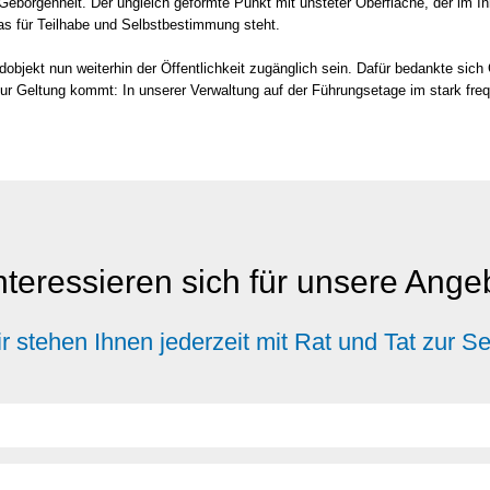
bor­gen­heit. Der ungleich geform­te Punkt mit unste­ter Ober­flä­che, der im Inne
s für Teil­ha­be und Selbst­be­stim­mung steht.
and­ob­jekt nun wei­ter­hin der Öffent­lich­keit zugäng­lich sein. Dafür bedank­te sic
r Gel­tung kommt: In unse­rer Ver­wal­tung auf der Füh­rungs­eta­ge im stark fre­que
nteressieren sich für unsere Ang
r stehen Ihnen jederzeit mit Rat und Tat zur Se