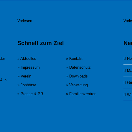
Vorlesen
Vorl
Schnell zum Ziel
Ne
der
» Aktuelles
» Kontakt
Ne
» Impressum
» Datenschutz
Ma
» Verein
» Downloads
4 in
Gr
» Jobbörse
» Verwaltung
» Presse & PR
» Familienzentren
We