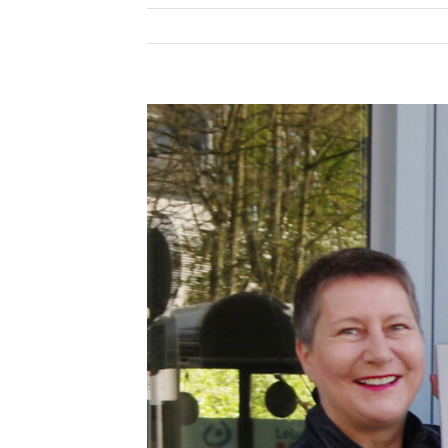
Zeige
grösseres
Bild