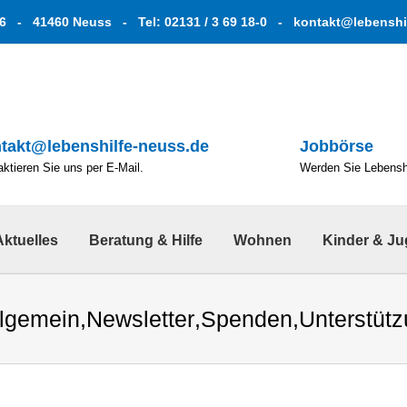
6 - 41460 Neuss - Tel: 02131 / 3 69 18-0 -
kontakt@lebenshi
takt@lebenshilfe-neuss.de
Jobbörse
ktieren Sie uns per E-Mail.
Werden Sie Lebenshe
Aktuelles
Beratung & Hilfe
Wohnen
Kinder & J
llgemein
,
Newsletter
,
Spenden
,
Unterstüt