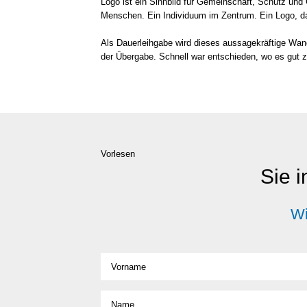
Logo ist ein Sinn­bild für Gemein­schaft, Schutz und Ge
Men­schen. Ein Indi­vi­du­um im Zen­trum. Ein Logo, da
Als Dau­er­leih­ga­be wird die­ses aus­sa­ge­kräf­ti­ge W
der Über­ga­be. Schnell war ent­schie­den, wo es gut zu
Vorlesen
Sie i
Wi