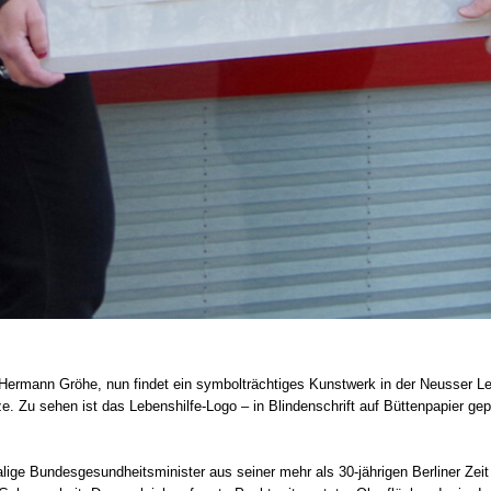
n Her­mann Grö­he, nun fin­det ein sym­bol­träch­ti­ges Kunst­werk in der Neus­ser Le
e. Zu sehen ist das Lebenshilfe-Logo – in Blin­den­schrift auf Büt­ten­pa­pier gep
a­li­ge Bun­des­ge­sund­heits­mi­nis­ter aus sei­ner mehr als 30-jährigen Ber­li­ne