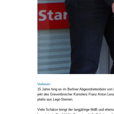
Vor­le­sen
15 Jah­re hing es im Ber­li­ner Abge­ord­ne­ten­bü­ro vo
jekt des Gre­ven­broi­cher Künst­lers Franz Anton Len­z
plat­te aus Lego-Steinen.
Vie­le Schät­ze bringt der lang­jäh­ri­ge MdB und ehe­m