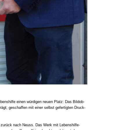
bens­hil­fe einen wür­di­gen neu­en Platz: Das Bild­ob­
rägt; geschaf­fen mit einer selbst gefer­tig­ten Druck­
r Zeit zurück nach Neuss. Das Werk mit Lebenshilfe-