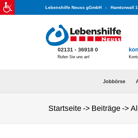
Zum
Lebenshilfe Neuss gGmbH - Hamtorwall 1
Inhalt
springen
02131 - 36918 0
kon
Rufen Sie uns an!
Konta
Jobbörse
Startseite
Beiträge
A